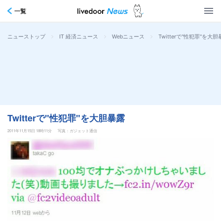
一覧
>
>
>
Twitterで"性犯罪"を大
ニューストップ
IT 経済ニュース
Webニュース
Twitterで"性犯罪"を大胆暴露
2011年11月15日 18時11分
写真：ガジェット通信