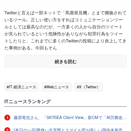
Twitterと言えば一部ネットで「馬鹿発見機」とまで揶揄されて
いるツール。正しい使い方をすればコミュニケーションツー
ルとしては最高なのだが、一方多くの人から自分のツイート
が見られているという危険性がありながら犯罪行為をツイー
トしたりと、これまでに多くのTwitterの投稿により炎上してき
た事例がある。今回もそん
続きを読む
#IT 経済ニュース
#Webニュース
#X（Twitter）
ITニュースランキング
藤原竜也さん、「SKYSEA Client View」新CMで「AI労務改善」をアピール 働き方をAIが分析したら「すぐに休んで」と言われる？
1
[本日の一品]黄色い文字盤とスマイル窓が楽しい国内未発売のCASIO「AMW-880D」
2