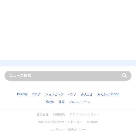
Peachy
ブログ
ショッピング
バンク
みんかぶ
みんかぶChoice
Kstyle
株探
プレスリリース
運営会社
利用規約
プライバシーポリシー
livedoorお客様サポートセンター
livedoor
コンテンツ・広告ポリシー