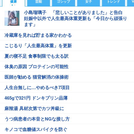
健康
芸能
ゴシップ
女子
トレンド
Y
小島瑠璃子 「悲しいことがありました」と告白
妊娠中以外で人生最高体重更新も「今日から頑張り
ます」
冷蔵庫を見れば貯まる家かわかる
こじるり「人生最高体重」を更新
夏の寝不足 食事制限でも太る訳
体臭の原因 プロテインの可能性
医師が勧める 猫背解消の体操術
人生台無しに…やめるべき7項目
465gで321円 ドンキプリン品薄
麻辣湯 具材次第でカツ丼級に
うつ病患者の本音とNGな接し方
キノコで血糖値スパイクを防ぐ