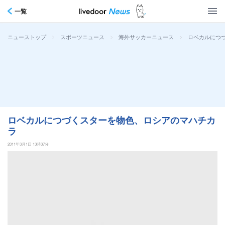
一覧
>
>
>
ロベカルにつ
ニューストップ
スポーツニュース
海外サッカーニュース
ロベカルにつづくスターを物色、ロシアのマハチカ
ラ
2011年3月1日 13時37分