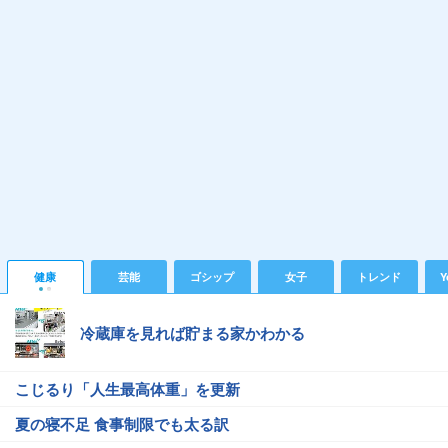
健康
芸能
ゴシップ
女子
トレンド
Y
冷蔵庫を見れば貯まる家かわかる
こじるり「人生最高体重」を更新
夏の寝不足 食事制限でも太る訳