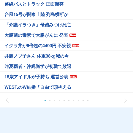
路線バスとトラック 正面衝突
台風15号が関東上陸 列島横断か
「介護イラつき」母踏みつけ死亡
大腸菌の毒素で大腸がんに 発表
イクラ丼が6倍超の4400円 不安視
井脇ノブ子さん 体重38kg減の今
昨夏覇者・沖縄尚学が初戦で敗退
18歳アイドルが子持ち 運営公表
WEST.のW結婚「自由で頭抱える」