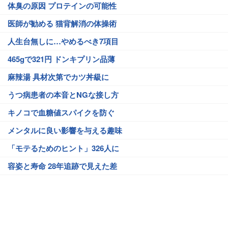
体臭の原因 プロテインの可能性
医師が勧める 猫背解消の体操術
人生台無しに…やめるべき7項目
465gで321円 ドンキプリン品薄
麻辣湯 具材次第でカツ丼級に
うつ病患者の本音とNGな接し方
キノコで血糖値スパイクを防ぐ
メンタルに良い影響を与える趣味
「モテるためのヒント」326人に
容姿と寿命 28年追跡で見えた差