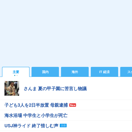
主要
国内
海外
IT 経済
ス
さんま 夏の甲子園に苦言し物議
子ども3人を2日半放置 母親逮捕
海水浴場 中学生と小学生が死亡
USJ神ライド 終了惜しむ声