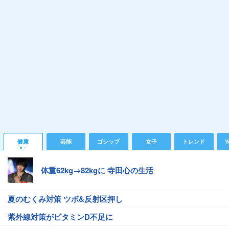
健康
芸能
ゴシップ
女子
トレンド
Y
体重62kg→82kgに 寺田心の生活
夏のむくみ対策 ツボ&反射区押し
紫外線対策がビタミンD不足に