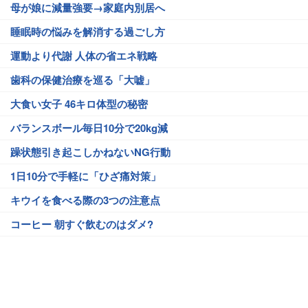
母が娘に減量強要→家庭内別居へ
睡眠時の悩みを解消する過ごし方
運動より代謝 人体の省エネ戦略
歯科の保健治療を巡る「大嘘」
大食い女子 46キロ体型の秘密
バランスボール毎日10分で20kg減
躁状態引き起こしかねないNG行動
1日10分で手軽に「ひざ痛対策」
キウイを食べる際の3つの注意点
コーヒー 朝すぐ飲むのはダメ?