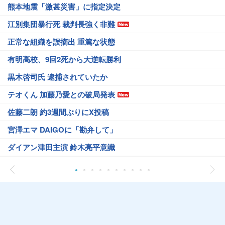
熊本地震「激甚災害」に指定決定
江別集団暴行死 裁判長強く非難
正常な組織を誤摘出 重篤な状態
有明高校、9回2死から大逆転勝利
黒木啓司氏 逮捕されていたか
テオくん 加藤乃愛との破局発表
佐藤二朗 約3週間ぶりにX投稿
宮澤エマ DAIGOに「勘弁して」
ダイアン津田主演 鈴木亮平意識