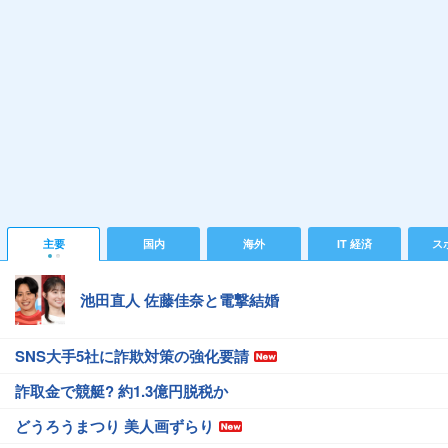
主要
国内
海外
IT 経済
ス
池田直人 佐藤佳奈と電撃結婚
SNS大手5社に詐欺対策の強化要請
詐取金で競艇? 約1.3億円脱税か
どうろうまつり 美人画ずらり