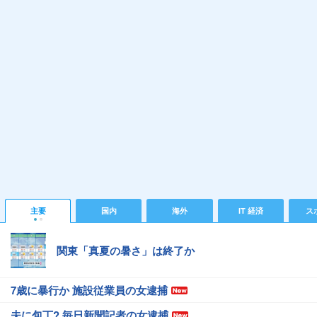
主要
国内
海外
IT 経済
ス
関東「真夏の暑さ」は終了か
7歳に暴行か 施設従業員の女逮捕
夫に包丁? 毎日新聞記者の女逮捕