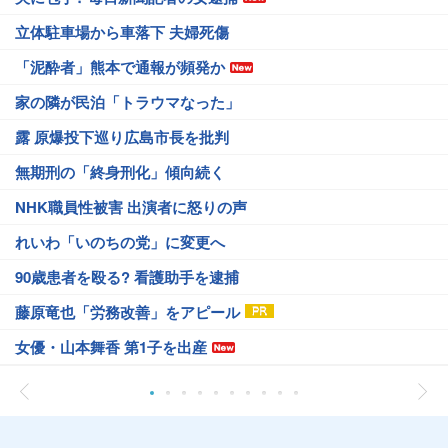
立体駐車場から車落下 夫婦死傷
「泥酔者」熊本で通報が頻発か
家の隣が民泊「トラウマなった」
露 原爆投下巡り広島市長を批判
無期刑の「終身刑化」傾向続く
NHK職員性被害 出演者に怒りの声
れいわ「いのちの党」に変更へ
90歳患者を殴る? 看護助手を逮捕
藤原竜也「労務改善」をアピール
女優・山本舞香 第1子を出産