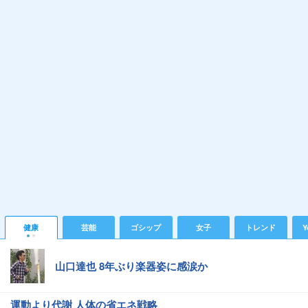
健康
芸能
ゴシップ
女子
トレンド
Y
山口達也 8年ぶり楽器姿に感涙か
運動より代謝 人体の省エネ戦略