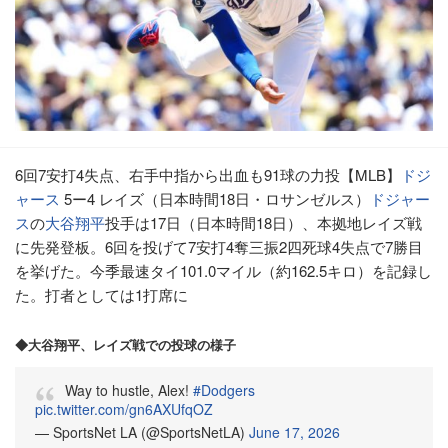
6回7安打4失点、右手中指から出血も91球の力投【MLB】
ドジ
ャース
5ー4 レイズ（日本時間18日・ロサンゼルス）
ドジャー
ス
の
大谷翔平
投手は17日（日本時間18日）、本拠地レイズ戦
に先発登板。6回を投げて7安打4奪三振2四死球4失点で7勝目
を挙げた。今季最速タイ101.0マイル（約162.5キロ）を記録し
た。打者としては1打席に
◆大谷翔平、レイズ戦での投球の様子
Way to hustle, Alex!
#Dodgers
pic.twitter.com/gn6AXUfqOZ
— SportsNet LA (@SportsNetLA)
June 17, 2026