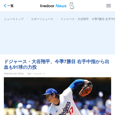
一覧
>
>
ドジャース・大谷翔平、今季7勝目 右手中
ニューストップ
スポーツニュース
ドジャース・大谷翔平、今季7勝目 右手中指から出
血も91球の力投
2026年6月18日 7時0分
写真：フルカウント