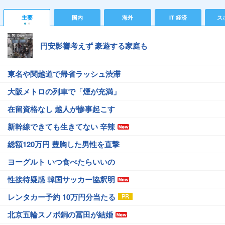
主要
国内
海外
IT 経済
ス
円安影響考えず 豪遊する家庭も
東名や関越道で帰省ラッシュ渋滞
大阪メトロの列車で「煙が充満」
在留資格なし 越人が惨事起こす
新幹線できても生きてない 辛辣
総額120万円 豊胸した男性を直撃
ヨーグルト いつ食べたらいいの
性接待疑惑 韓国サッカー協釈明
レンタカー予約 10万円分当たる
北京五輪スノボ銅の冨田が結婚