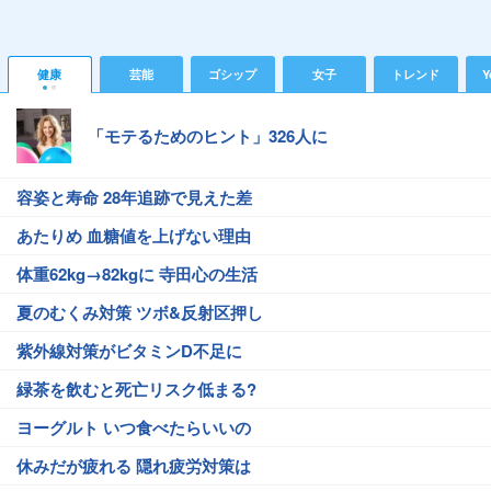
健康
芸能
ゴシップ
女子
トレンド
Y
「モテるためのヒント」326人に
容姿と寿命 28年追跡で見えた差
あたりめ 血糖値を上げない理由
体重62kg→82kgに 寺田心の生活
夏のむくみ対策 ツボ&反射区押し
紫外線対策がビタミンD不足に
緑茶を飲むと死亡リスク低まる?
ヨーグルト いつ食べたらいいの
休みだが疲れる 隠れ疲労対策は