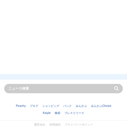
Peachy
ブログ
ショッピング
バンク
みんかぶ
みんかぶChoice
Kstyle
株探
プレスリリース
運営会社
利用規約
プライバシーポリシー