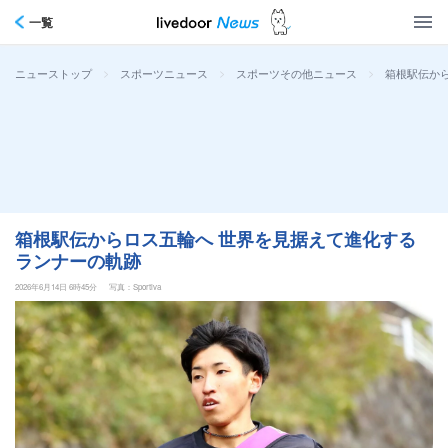
一覧
>
>
>
箱根駅伝か
ニューストップ
スポーツニュース
スポーツその他ニュース
箱根駅伝からロス五輪へ 世界を見据えて進化する
ランナーの軌跡
2026年6月14日 6時45分
写真：Sportiva