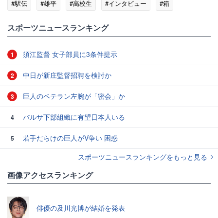
#駅伝
#雄平
#高校生
#インタビュー
#箱
#マラソン
#約束
#人生
スポーツニュースランキング
須江監督 女子部員に3条件提示
1
中日が新庄監督招聘を検討か
2
巨人のベテラン左腕が「密会」か
3
バルサ下部組織に有望日本人いる
4
若手だらけの巨人がV争い 困惑
5
スポーツニュースランキングをもっと見る
画像アクセスランキング
俳優の及川光博が結婚を発表