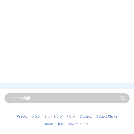
Peachy
ブログ
ショッピング
バンク
みんかぶ
みんかぶChoice
Kstyle
株探
プレスリリース