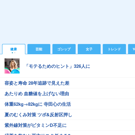
健康
芸能
ゴシップ
女子
トレンド
Y
「モテるためのヒント」326人に
容姿と寿命 28年追跡で見えた差
あたりめ 血糖値を上げない理由
体重62kg→82kgに 寺田心の生活
夏のむくみ対策 ツボ&反射区押し
紫外線対策がビタミンD不足に