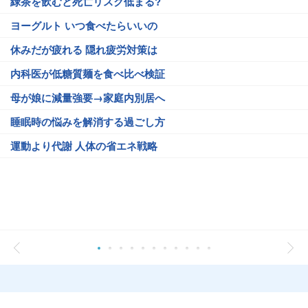
緑茶を飲むと死亡リスク低まる?
ヨーグルト いつ食べたらいいの
休みだが疲れる 隠れ疲労対策は
内科医が低糖質麺を食べ比べ検証
母が娘に減量強要→家庭内別居へ
睡眠時の悩みを解消する過ごし方
運動より代謝 人体の省エネ戦略