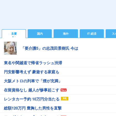
主要
国内
海外
IT 経済
ス
「要介護5」の志茂田景樹氏 今は
東名や関越道で帰省ラッシュ渋滞
円安影響考えず 豪遊する家庭も
大阪メトロの列車で「煙が充満」
在留資格なし 越人が惨事起こす
レンタカー予約 10万円分当たる
総額120万円 豊胸した男性を直撃