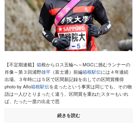
【不定期連載】
箱
根からロス五輪へ～MGCに挑むランナーの
肖像～第３回浦野
雄平
（富士通）前編
箱根駅伝
には４年連続
出場。３年時には５区で区間新記録を出しての区間賞獲得
photo by Aflo
箱根駅伝
を走ったという事実は同じでも、その物
語は一人ひとりまったく違う。区間賞を重ねたスターもいれ
ば、たった一度の出走で思
続きを読む