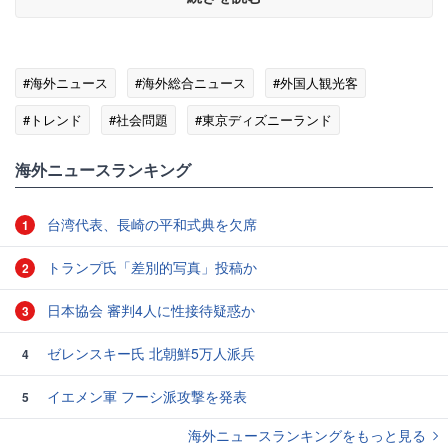
#海外ニュース
#海外総合ニュース
#外国人観光客
#トレンド
#社会問題
#東京ディズニーランド
海外ニュースランキング
台湾代表、長崎の平和式典を欠席
1
トランプ氏「差別的写真」投稿か
2
日本協会 審判4人に性接待疑惑か
3
ゼレンスキー氏 北朝鮮5万人派兵
4
イエメン軍 フーシ派攻撃を発表
5
海外ニュースランキングをもっと見る