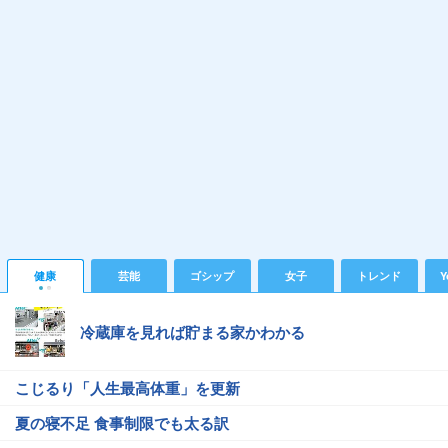
健康
芸能
ゴシップ
女子
トレンド
Y
冷蔵庫を見れば貯まる家かわかる
こじるり「人生最高体重」を更新
夏の寝不足 食事制限でも太る訳