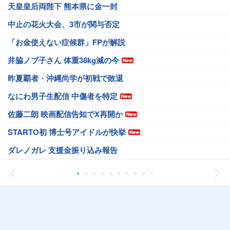
天皇皇后両陛下 熊本県に金一封
中止の花火大会、3市が関与否定
「お金使えない症候群」FPが解説
井脇ノブ子さん 体重38kg減の今
昨夏覇者・沖縄尚学が初戦で敗退
なにわ男子生配信 中傷者を特定
佐藤二朗 映画配信告知でX再開か
STARTO初 博士号アイドルが快挙
ダレノガレ 支援金振り込み報告