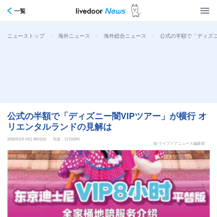
一覧
>
>
>
公式の半額で「ディズニ
ニューストップ
海外ニュース
海外総合ニュース
公式の半額で「ディズニー闇VIPツアー」が横行 オ
リエンタルランドの見解は
2026年6月10日 8時53分
写真：日刊SPA!
by ライブドアニュース編集部