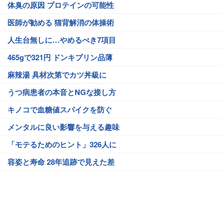
体臭の原因 プロテインの可能性
医師が勧める 猫背解消の体操術
人生台無しに…やめるべき7項目
465gで321円 ドンキプリン品薄
麻辣湯 具材次第でカツ丼級に
うつ病患者の本音とNGな接し方
キノコで血糖値スパイクを防ぐ
メンタルに良い影響を与える趣味
「モテるためのヒント」326人に
容姿と寿命 28年追跡で見えた差