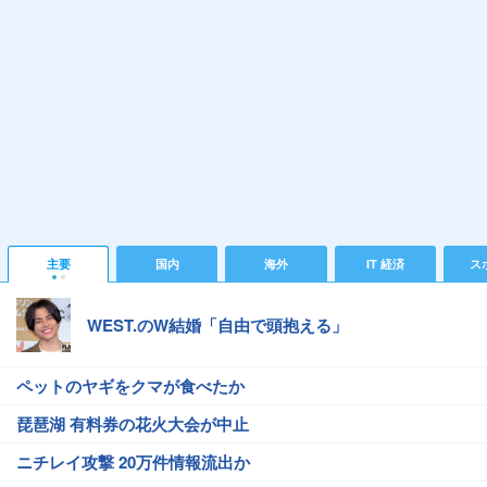
主要
国内
海外
IT 経済
ス
WEST.のW結婚「自由で頭抱える」
ペットのヤギをクマが食べたか
琵琶湖 有料券の花火大会が中止
ニチレイ攻撃 20万件情報流出か