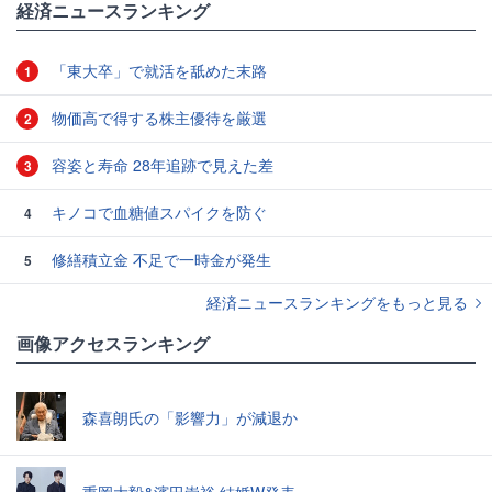
経済ニュースランキング
「東大卒」で就活を舐めた末路
1
物価高で得する株主優待を厳選
2
容姿と寿命 28年追跡で見えた差
3
キノコで血糖値スパイクを防ぐ
4
修繕積立金 不足で一時金が発生
5
経済ニュースランキングをもっと見る
画像アクセスランキング
森喜朗氏の「影響力」が減退か