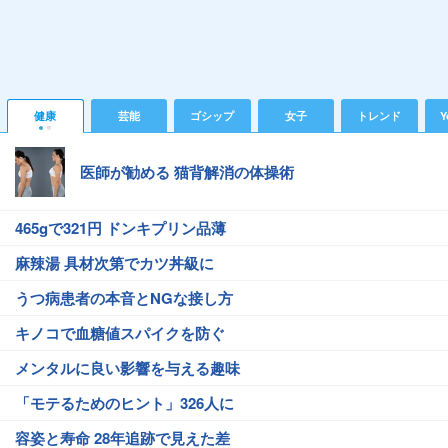
健康
芸能
ゴシップ
女子
トレンド
Y
医師が勧める 猫背解消の体操術
465gで321円 ドンキプリン品薄
麻辣湯 具材次第でカツ丼級に
うつ病患者の本音とNGな接し方
キノコで血糖値スパイクを防ぐ
メンタルに良い影響を与える趣味
「モテるためのヒント」326人に
容姿と寿命 28年追跡で見えた差