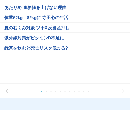
あたりめ 血糖値を上げない理由
体重62kg→82kgに 寺田心の生活
夏のむくみ対策 ツボ&反射区押し
紫外線対策がビタミンD不足に
緑茶を飲むと死亡リスク低まる?