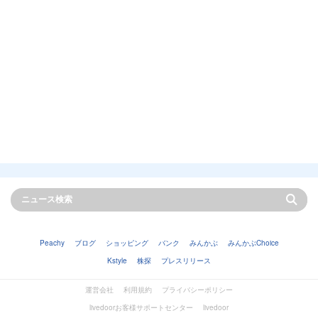
Peachy
ブログ
ショッピング
バンク
みんかぶ
みんかぶChoice
Kstyle
株探
プレスリリース
運営会社
利用規約
プライバシーポリシー
livedoorお客様サポートセンター
livedoor