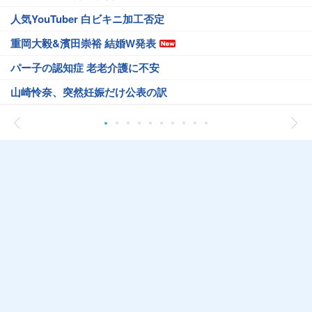
人気YouTuber 白ビキニ加工否定
重岡大毅&濱田崇裕 結婚W発表
パー子の認知症 老老介護に不安
山崎怜奈、突然妊娠だけ公表の訳