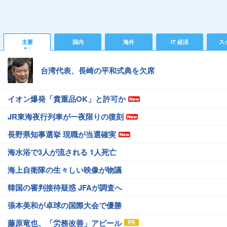
主要
国内
海外
IT 経済
ス
台湾代表、長崎の平和式典を欠席
イオン爆発「貴重品OK」と許可か
JR東海夜行列車が一夜限りの復刻
長野県知事選挙 現職が当選確実
海水浴で3人が流される 1人死亡
海上自衛隊の生々しい映像が物議
韓国の審判接待疑惑 JFAが調査へ
張本美和が卓球の国際大会で優勝
藤原竜也、「労務改善」アピール