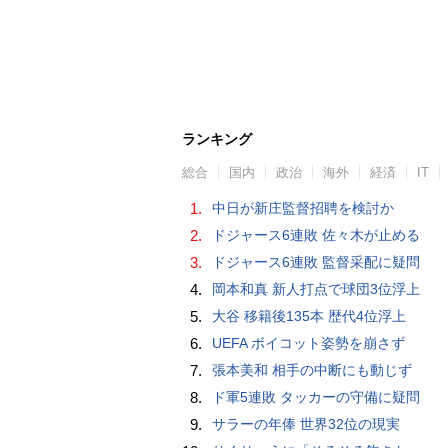
ランキング
総合
国内
政治
海外
経済
IT
1.
中日が新庄監督招聘を検討か
2.
ドジャース6連敗 佐々木が止める
3.
ドジャース6連敗 監督采配に疑問
4.
岡本和真 新人打点で球団3位浮上
5.
大谷 移籍後135本 歴代4位浮上
6.
UEFA ボイコット姿勢を崩さず
7.
張本美和 相手の中断にも動じず
8.
ド軍5連敗 タッカーの守備に疑問
9.
サラーの年俸 世界32位の現実