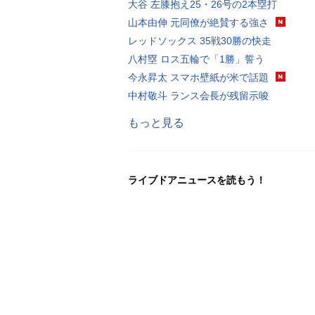
大谷 左膝抱え25・26号の2本塁打
山本由伸 元同僚が絶賛する強さ
レッドソックス 35戦30勝の快走
八村塁 ロス五輪で「1勝」誓う
今永昇太 スマホ壁紙が米で話題
中村敬斗 ランス会長が残留示唆
もっと見る
ライブドアニュースを読もう！