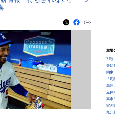
喜
主要
7歳
夫に
関東
「泥
高速
立体
高市
家の
九州