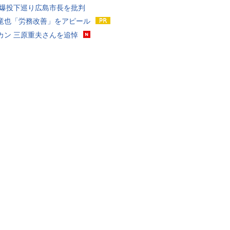
原爆投下巡り広島市長を批判
竜也「労務改善」をアピール
カン 三原重夫さんを追悼