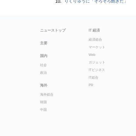
10.
りくりゅうに「そろそろ飽きた」
ニューストップ
IT 経済
経済総合
主要
マーケット
Web
国内
ガジェット
社会
ITビジネス
政治
IT総合
海外
PR
海外総合
韓国
中国