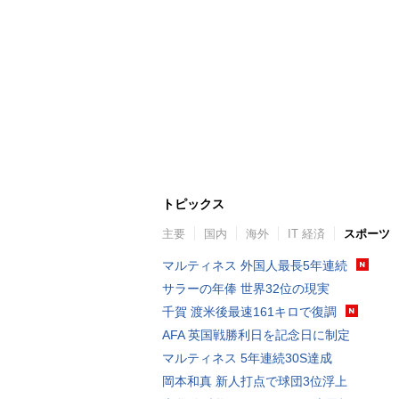
トピックス
主要
国内
海外
IT 経済
スポーツ
マルティネス 外国人最長5年連続
サラーの年俸 世界32位の現実
千賀 渡米後最速161キロで復調
AFA 英国戦勝利日を記念日に制定
マルティネス 5年連続30S達成
岡本和真 新人打点で球団3位浮上