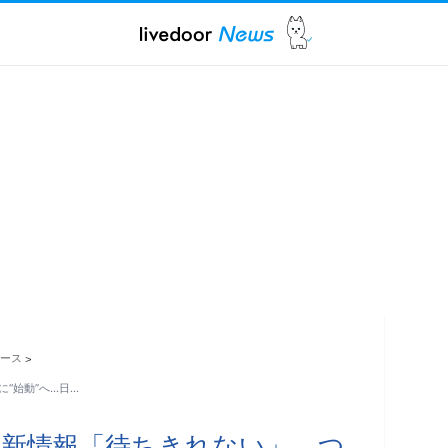
ュース
>
“始動”へ…日…
新情報「待ちきれない」 つ