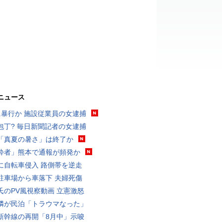
ニュース
に暴行か 施設従業員の女逮捕
包丁? 毎日新聞記者の女逮捕
「真夏の暑さ」は終了か
酔者」熊本で通報が頻発か
に自転車侵入 路側帯を逆走
駐車場から車落下 夫婦死傷
氏のPV風視察動画 立憲激怒
隣が民泊「トラウマなった」
新幹線の再開「8月中」示唆