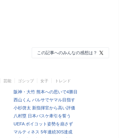
この記事へのみんなの感想は？
芸能
ゴシップ
女子
トレンド
阪神・大竹 熊本への思いで4勝目
西山くん バルサでヤマル目指す
小杉啓太 新指揮官から高い評価
八村塁 日本バスケ牽引を誓う
UEFA ボイコット姿勢を崩さず
マルティネス 5年連続30S達成