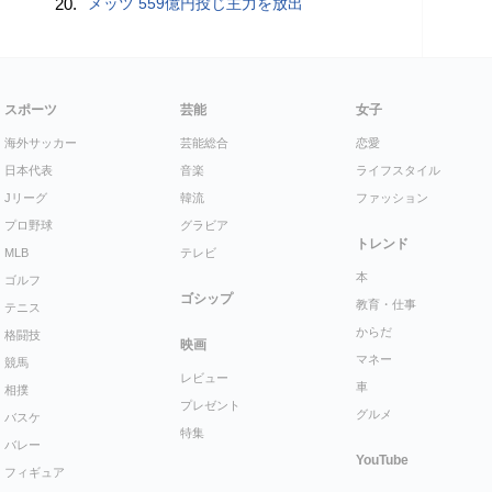
20.
メッツ 559億円投じ主力を放出
スポーツ
芸能
女子
海外サッカー
芸能総合
恋愛
日本代表
音楽
ライフスタイル
Jリーグ
韓流
ファッション
プロ野球
グラビア
トレンド
MLB
テレビ
本
ゴルフ
ゴシップ
教育・仕事
テニス
からだ
格闘技
映画
マネー
競馬
レビュー
車
相撲
プレゼント
グルメ
バスケ
特集
バレー
YouTube
フィギュア