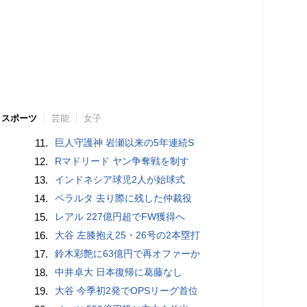
スポーツ
芸能
女子
11.
巨人守護神 岩瀬以来の5年連続S
12.
Rマドリード ヤン争奪戦を制す
13.
インドネシア球児2人が始球式
14.
ペラルタ 去り際に残した仲裁役
15.
レアル 227億円超でFW獲得へ
16.
大谷 左膝抱え25・26号の2本塁打
17.
鈴木彩艶に63億円で再オファーか
18.
中井卓大 日本復帰に葛藤なし
19.
大谷 今季初2発でOPSリーグ首位