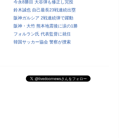
今永8勝目 大谷弾も修正し完投
鈴木誠也 自己最長23戦連続出塁
阪神ガルシア 2戦連続弾で躍動
阪神・大竹 熊本地震後に涙の1勝
フォルラン氏 代表監督に就任
韓国サッカー協会 警察が捜索