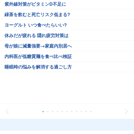
紫外線対策がビタミンD不足に
緑茶を飲むと死亡リスク低まる?
ヨーグルト いつ食べたらいい?
休みだが疲れる 隠れ疲労対策は
母が娘に減量強要→家庭内別居へ
内科医が低糖質麺を食べ比べ検証
睡眠時の悩みを解消する過ごし方