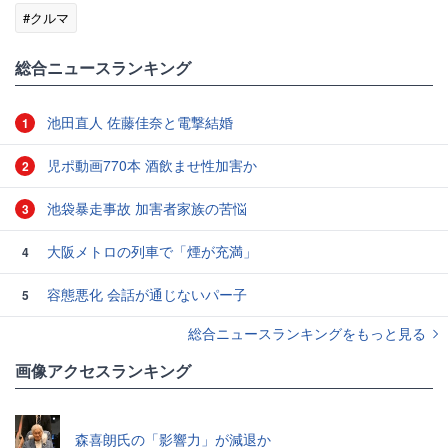
#クルマ
総合ニュースランキング
池田直人 佐藤佳奈と電撃結婚
1
児ポ動画770本 酒飲ませ性加害か
2
池袋暴走事故 加害者家族の苦悩
3
大阪メトロの列車で「煙が充満」
4
容態悪化 会話が通じないパー子
5
総合ニュースランキングをもっと見る
画像アクセスランキング
森喜朗氏の「影響力」が減退か