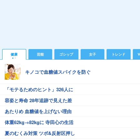
健康
芸能
ゴシップ
女子
トレンド
Y
キノコで血糖値スパイクを防ぐ
「モテるためのヒント」326人に
容姿と寿命 28年追跡で見えた差
あたりめ 血糖値を上げない理由
体重62kg→82kgに 寺田心の生活
夏のむくみ対策 ツボ&反射区押し