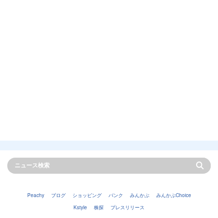
Peachy
ブログ
ショッピング
バンク
みんかぶ
みんかぶChoice
Kstyle
株探
プレスリリース