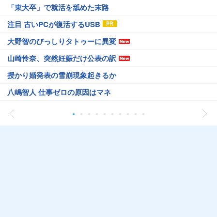
「東大卒」で就活を舐めた末路
注目 古いPCが復活するUSB
大野智のびっしりタトゥーに異変
山崎怜奈、突然妊娠だけ公表の訳
授かり婚発表の雪崩現象起きるか
八嶋智人 仕事ゼロの原因はマネ