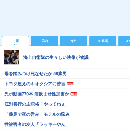
主要
国内
海外
IT 経済
ス
海上自衛隊の生々しい映像が物議
母を踏みつけ死なせたか 58歳男
トヨタ超えのキオクシアに苦言
児ポ動画770本 酒飲ませ性加害か
江別暴行の主犯格「やってねぇ」
「義足で夜の営み」モデルの悩み
性被害者の友人「ラッキーやん」