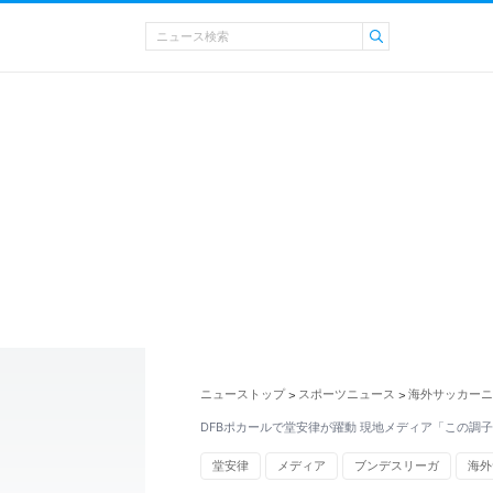
ニューストップ
スポーツニュース
海外サッカーニ
>
>
DFBポカールで堂安律が躍動 現地メディア「この調
堂安律
メディア
ブンデスリーガ
海外