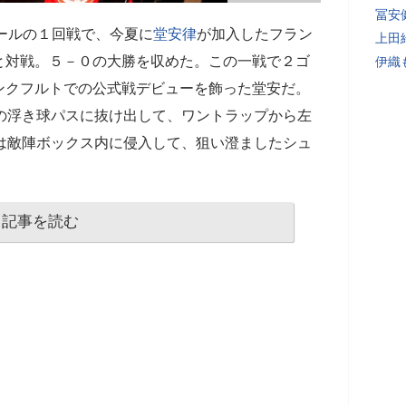
冨安
カールの１回戦で、今夏に
堂安律
が加入したフラン
上田
と対戦。５－０の大勝を収めた。この一戦で２ゴ
伊織
ンクフルトでの公式戦デビューを飾った堂安だ。
の浮き球パスに抜け出して、ワントラップから左
は敵陣ボックス内に侵入して、狙い澄ましたシュ
記事を読む