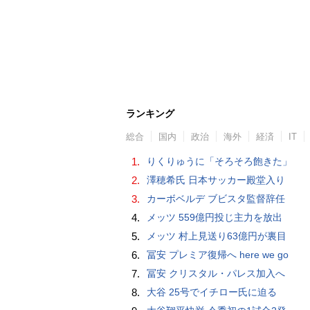
ランキング
総合
国内
政治
海外
経済
IT
1.
りくりゅうに「そろそろ飽きた」
2.
澤穂希氏 日本サッカー殿堂入り
3.
カーボベルデ ブビスタ監督辞任
4.
メッツ 559億円投じ主力を放出
5.
メッツ 村上見送り63億円が裏目
6.
冨安 プレミア復帰へ here we go
7.
冨安 クリスタル・パレス加入へ
8.
大谷 25号でイチロー氏に迫る