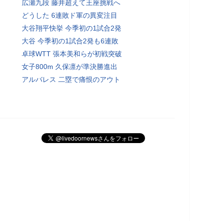
広瀬九段 藤井超えて王座挑戦へ
どうした 6連敗ド軍の異変注目
大谷翔平快挙 今季初の1試合2発
大谷 今季初の1試合2発も6連敗
卓球WTT 張本美和らが初戦突破
女子800m 久保凛が準決勝進出
アルバレス 二塁で痛恨のアウト