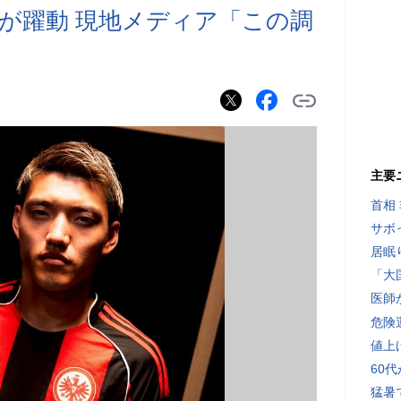
律が躍動 現地メディア「この調
主要
首相
サボ
居眠
「大
医師
危険
値上
60
猛暑