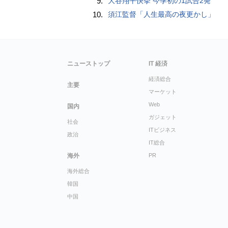
9.
大谷翔平快挙 今季初の1試合2発
10.
須江監督「人生最高の夜更かし」
ニューストップ
IT 経済
経済総合
主要
マーケット
Web
国内
ガジェット
社会
ITビジネス
政治
IT総合
海外
PR
海外総合
韓国
中国