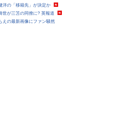
健洋の「移籍先」が決定か
綺世が三笘の同僚に? 英報道
もえの最新画像にファン騒然