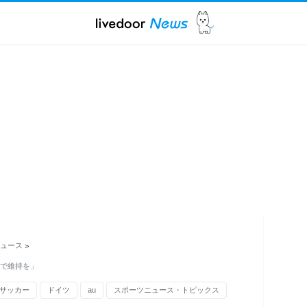
ュース
>
子で維持を」
サッカー
ドイツ
au
スポーツニュース・トピックス