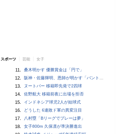
スポーツ
芸能
女子
11.
桑木明かす 優勝賞金は「円で」
12.
阪神・佐藤輝明、恩師が明かす「バント拒否でホームラン」の“やんちゃ坊主”時代
13.
ヌートバー 移籍即先発で2四球
14.
佐野航大 移籍前夜に出場を拒否
15.
インドネシア球児2人が始球式
16.
どうした 6連敗ド軍の異変注目
17.
八村塁「Bリーグでプレーは夢」
18.
女子800m 久保凛が準決勝進出