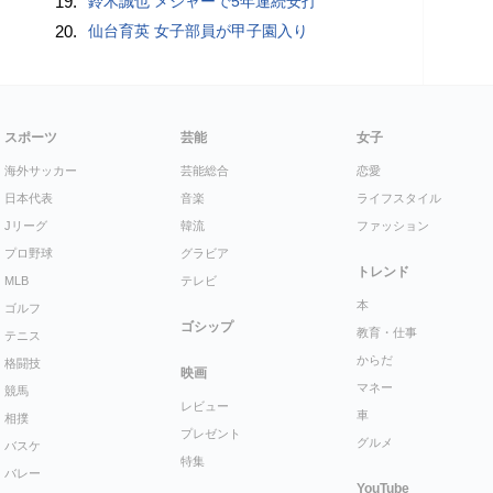
19.
鈴木誠也 メジャーで5年連続安打
20.
仙台育英 女子部員が甲子園入り
スポーツ
芸能
女子
海外サッカー
芸能総合
恋愛
日本代表
音楽
ライフスタイル
Jリーグ
韓流
ファッション
プロ野球
グラビア
トレンド
MLB
テレビ
本
ゴルフ
ゴシップ
教育・仕事
テニス
からだ
格闘技
映画
マネー
競馬
レビュー
車
相撲
プレゼント
グルメ
バスケ
特集
バレー
YouTube