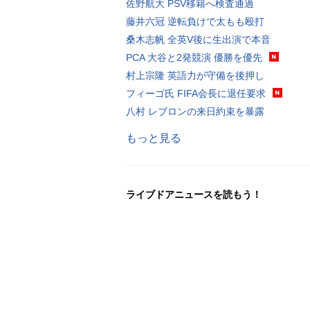
佐野航大 PSV移籍へ検査通過
藤井六冠 逆転負けで太もも殴打
桑木志帆 全英V後に生出演で本音
PCA 大谷と2発競演 優勝を優先
村上宗隆 英語力が守備を後押し
フィーゴ氏 FIFA会長に退任要求
八村 レブロンの来日約束を暴露
もっと見る
ライブドアニュースを読もう！