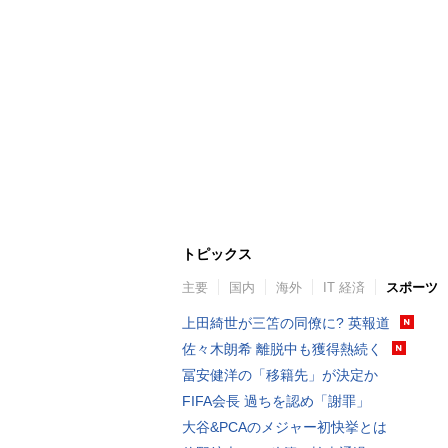
トピックス
主要
国内
海外
IT 経済
スポーツ
上田綺世が三笘の同僚に? 英報道
佐々木朗希 離脱中も獲得熱続く
冨安健洋の「移籍先」が決定か
FIFA会長 過ちを認め「謝罪」
大谷&PCAのメジャー初快挙とは