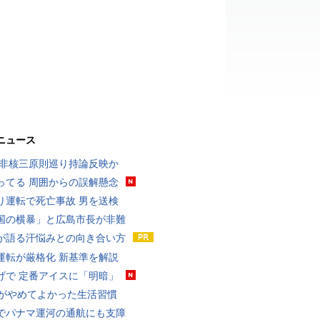
ニュース
 非核三原則巡り持論反映か
ってる 周囲からの誤解懸念
り運転で死亡事故 男を送検
国の横暴」と広島市長が非難
が語る汗悩みとの向き合い方
運転が厳格化 新基準を解説
げで 定番アイスに「明暗」
代がやめてよかった生活習慣
でパナマ運河の通航にも支障