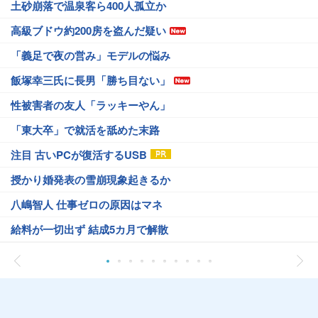
土砂崩落で温泉客ら400人孤立か
高級ブドウ約200房を盗んだ疑い
「義足で夜の営み」モデルの悩み
飯塚幸三氏に長男「勝ち目ない」
性被害者の友人「ラッキーやん」
「東大卒」で就活を舐めた末路
注目 古いPCが復活するUSB
授かり婚発表の雪崩現象起きるか
八嶋智人 仕事ゼロの原因はマネ
給料が一切出ず 結成5カ月で解散