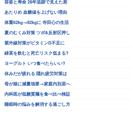
容姿と寿命 28年追跡で見えた差
あたりめ 血糖値を上げない理由
体重62kg→82kgに 寺田心の生活
夏のむくみ対策 ツボ&反射区押し
紫外線対策がビタミンD不足に
緑茶を飲むと死亡リスク低まる?
ヨーグルト いつ食べたらいい?
休みだが疲れる 隠れ疲労対策は
母が娘に減量強要→家庭内別居へ
内科医が低糖質麺を食べ比べ検証
睡眠時の悩みを解消する過ごし方