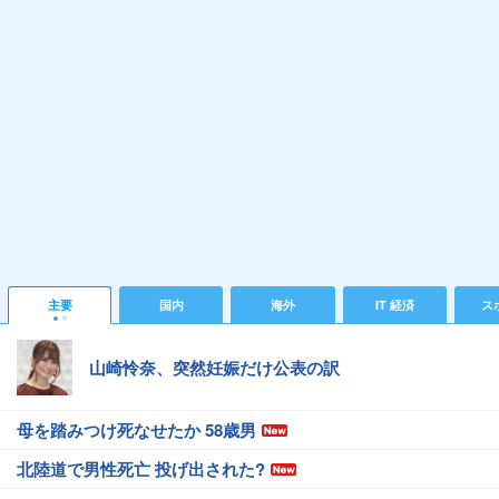
主要
国内
海外
IT 経済
ス
山崎怜奈、突然妊娠だけ公表の訳
母を踏みつけ死なせたか 58歳男
北陸道で男性死亡 投げ出された?