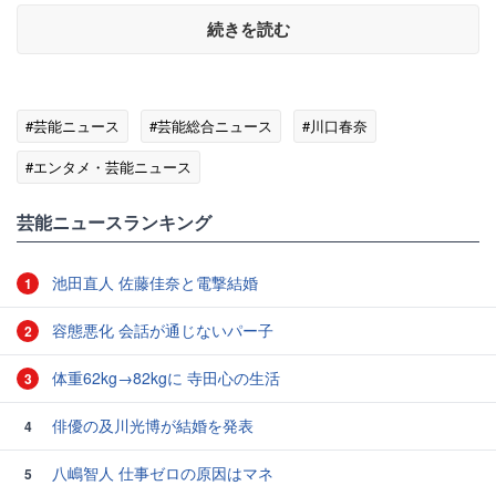
続きを読む
#芸能ニュース
#芸能総合ニュース
#川口春奈
#エンタメ・芸能ニュース
芸能ニュースランキング
池田直人 佐藤佳奈と電撃結婚
1
容態悪化 会話が通じないパー子
2
体重62kg→82kgに 寺田心の生活
3
俳優の及川光博が結婚を発表
4
八嶋智人 仕事ゼロの原因はマネ
5