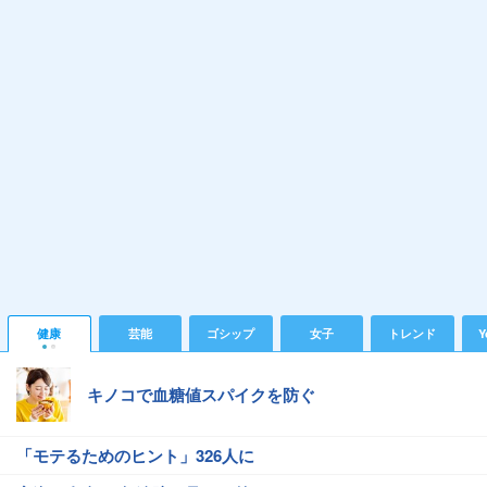
健康
芸能
ゴシップ
女子
トレンド
Y
キノコで血糖値スパイクを防ぐ
「モテるためのヒント」326人に