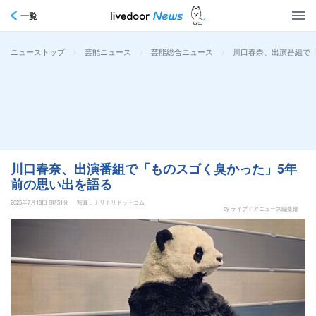
一覧
>
>
>
川口春奈、出演番組で
ニューストップ
芸能ニュース
芸能総合ニュース
川口春奈、出演番組で「ものスゴく臭かった」5年
前の思い出を語る
2025年7月18日 8時51分
写真：ナリナリドットコム
by ライブドアニュース編集部