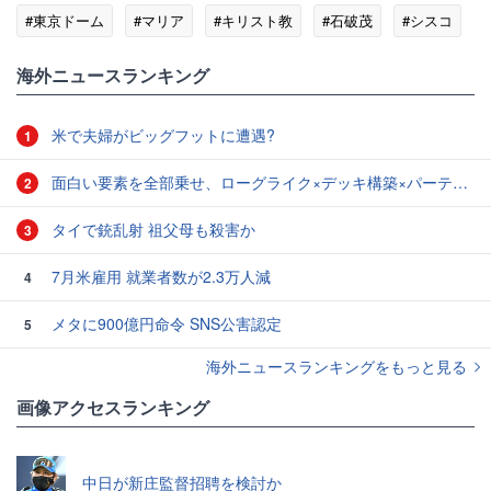
#東京ドーム
#マリア
#キリスト教
#石破茂
#シスコ
#貧困問題
海外ニュースランキング
米で夫婦がビッグフットに遭遇?
1
面白い要素を全部乗せ、ローグライク×デッキ構築×パーティ制RPGの「Chrono Ark」を遊んでみた
2
タイで銃乱射 祖父母も殺害か
3
7月米雇用 就業者数が2.3万人減
4
メタに900億円命令 SNS公害認定
5
海外ニュースランキングをもっと見る
画像アクセスランキング
中日が新庄監督招聘を検討か