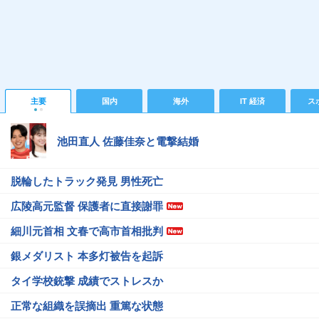
主要
国内
海外
IT 経済
ス
池田直人 佐藤佳奈と電撃結婚
脱輪したトラック発見 男性死亡
広陵高元監督 保護者に直接謝罪
細川元首相 文春で高市首相批判
銀メダリスト 本多灯被告を起訴
タイ学校銃撃 成績でストレスか
正常な組織を誤摘出 重篤な状態