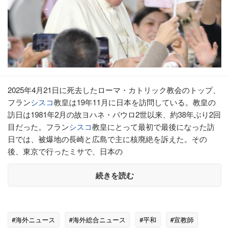
2025年4月21日に死去したローマ・カトリック教会のトップ、
フラン
シスコ
教皇は19年11月に日本を訪問している。教皇の
訪日は1981年2月の故ヨハネ・パウロ2世以来、約38年ぶり2回
目だった。フラン
シスコ
教皇にとって最初で最後になった訪
日では、被爆地の長崎と広島で主に核廃絶を訴えた。その
後、東京で行ったミサで、日本の
続きを読む
#海外ニュース
#海外総合ニュース
#平和
#宣教師