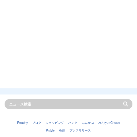
Peachy
ブログ
ショッピング
バンク
みんかぶ
みんかぶChoice
Kstyle
株探
プレスリリース