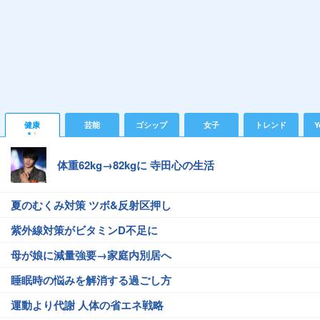
健康
芸能
ゴシップ
女子
トレンド
Y
体重62kg→82kgに 寺田心の生活
夏のむくみ対策 ツボ&反射区押し
紫外線対策がビタミンD不足に
母が娘に減量強要→家庭内別居へ
睡眠時の悩みを解消する過ごし方
運動より代謝 人体の省エネ戦略