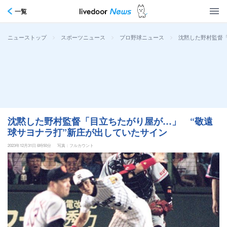
一覧
>
>
>
沈黙した野村監督「
ニューストップ
スポーツニュース
プロ野球ニュース
沈黙した野村監督「目立ちたがり屋が…」 “敬遠
球サヨナラ打”新庄が出していたサイン
2023年12月31日 6時50分
写真：フルカウント