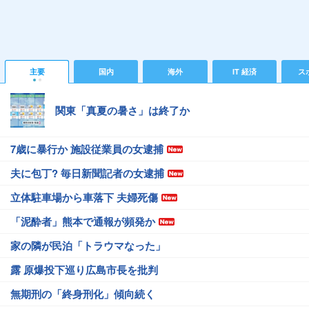
主要
国内
海外
IT 経済
ス
関東「真夏の暑さ」は終了か
7歳に暴行か 施設従業員の女逮捕
夫に包丁? 毎日新聞記者の女逮捕
立体駐車場から車落下 夫婦死傷
「泥酔者」熊本で通報が頻発か
家の隣が民泊「トラウマなった」
露 原爆投下巡り広島市長を批判
無期刑の「終身刑化」傾向続く