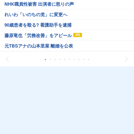
NHK職員性被害 出演者に怒りの声
れいわ「いのちの党」に変更へ
90歳患者を殴る? 看護助手を逮捕
藤原竜也「労務改善」をアピール
元TBSアナの山本里菜 離婚を公表