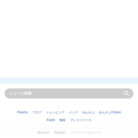
Peachy
ブログ
ショッピング
バンク
みんかぶ
みんかぶChoice
Kstyle
株探
プレスリリース
運営会社
利用規約
プライバシーポリシー