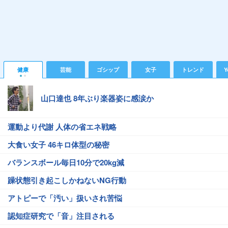
健康
芸能
ゴシップ
女子
トレンド
Y
山口達也 8年ぶり楽器姿に感涙か
運動より代謝 人体の省エネ戦略
大食い女子 46キロ体型の秘密
バランスボール毎日10分で20kg減
躁状態引き起こしかねないNG行動
アトピーで「汚い」扱いされ苦悩
認知症研究で「音」注目される