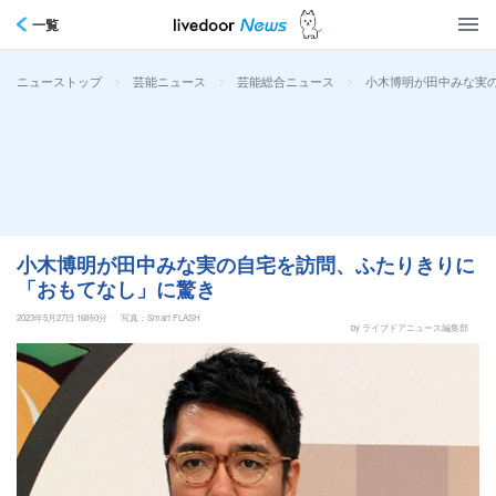
一覧
>
>
>
小木博明が田中みな実
ニューストップ
芸能ニュース
芸能総合ニュース
小木博明が田中みな実の自宅を訪問、ふたりきりに
「おもてなし」に驚き
2023年5月27日 16時0分
写真：Smart FLASH
by ライブドアニュース編集部