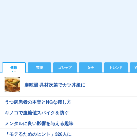
健康
芸能
ゴシップ
女子
トレンド
Y
麻辣湯 具材次第でカツ丼級に
うつ病患者の本音とNGな接し方
キノコで血糖値スパイクを防ぐ
メンタルに良い影響を与える趣味
「モテるためのヒント」326人に