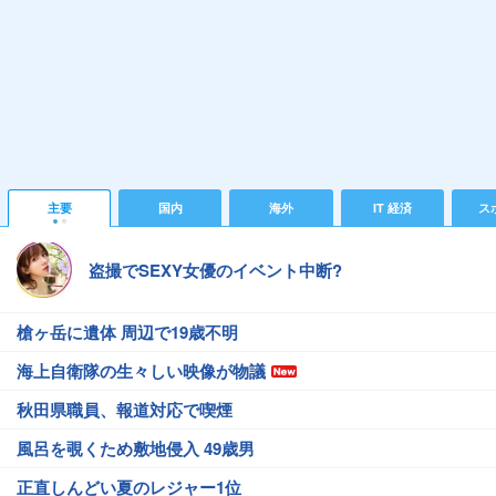
主要
国内
海外
IT 経済
ス
盗撮でSEXY女優のイベント中断?
槍ヶ岳に遺体 周辺で19歳不明
海上自衛隊の生々しい映像が物議
秋田県職員、報道対応で喫煙
風呂を覗くため敷地侵入 49歳男
正直しんどい夏のレジャー1位