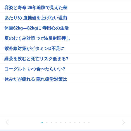
容姿と寿命 28年追跡で見えた差
あたりめ 血糖値を上げない理由
体重62kg→82kgに 寺田心の生活
夏のむくみ対策 ツボ&反射区押し
紫外線対策がビタミンD不足に
緑茶を飲むと死亡リスク低まる?
ヨーグルト いつ食べたらいい?
休みだが疲れる 隠れ疲労対策は