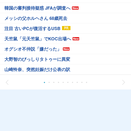
韓国の審判接待疑惑 JFAが調査へ
メッシの父ホルヘさん 68歳死去
注目 古いPCが復活するUSB
天竺鼠「元天竺鼠」でKOC出場へ
オグシオ不仲説「嫌だった」
大野智のびっしりタトゥーに異変
山崎怜奈、突然妊娠だけ公表の訳