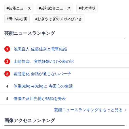
#芸能ニュース
#芸能総合ニュース
#小木博明
#田中みな実
#おぎやはぎのメガネびいき
#エンタメ・芸能ニュース
芸能ニュースランキング
池田直人 佐藤佳奈と電撃結婚
1
山崎怜奈、突然妊娠だけ公表の訳
2
容態悪化 会話が通じないパー子
3
体重62kg→82kgに 寺田心の生活
4
俳優の及川光博が結婚を発表
5
芸能ニュースランキングをもっと見る
画像アクセスランキング