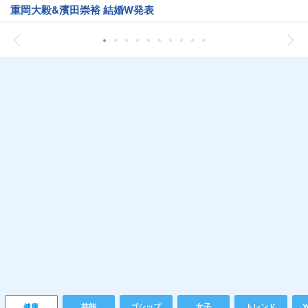
重岡大毅&濱田崇裕 結婚W発表
健康
芸能
ゴシップ
女子
トレンド
Y