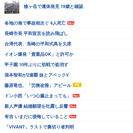
槍ヶ岳で遺体発見 19歳と確認
各地の海で事故相次ぐ 4人死亡
長崎市長 平和宣言を読み飛ばし
台湾代表、長崎の平和式典を欠席
イオン爆発「貴重品OK」と許可か
甲子園 10年ぶりに初戦で姿消す
張本智和が2連覇 妹とアベックV
藤原竜也、「労務改善」アピール
ドン小西「いつ心臓止まっても」
新人声優 結婚願望を吐露し反響
有吉 いまだに後悔していること
「VIVANT」ラストで裏切り者判明