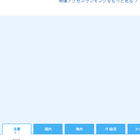
画像アクセスランキングをもっと見る
主要
国内
海外
IT 経済
ス