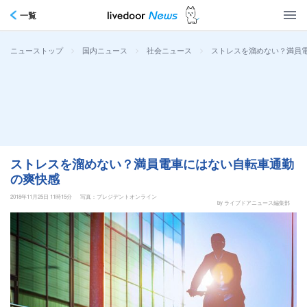
一覧
>
>
>
ストレスを溜めない？満員
ニューストップ
国内ニュース
社会ニュース
ストレスを溜めない？満員電車にはない自転車通勤
の爽快感
2018年11月25日 11時15分
写真：プレジデントオンライン
by ライブドアニュース編集部