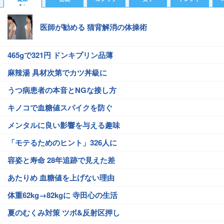
医師が勧める 猫背解消の体操術
465gで321円 ドンキプリン品薄
麻辣湯 具材次第でカツ丼級に
うつ病患者の本音とNGな接し方
キノコで血糖値スパイクを防ぐ
メンタルに良い影響を与える趣味
「モテるためのヒント」326人に
容姿と寿命 28年追跡で見えた差
あたりめ 血糖値を上げない理由
体重62kg→82kgに 寺田心の生活
夏のむくみ対策 ツボ&反射区押し