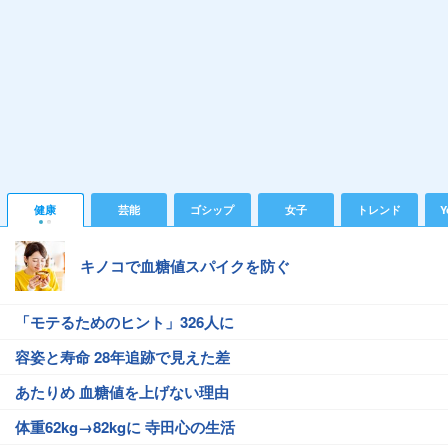
健康
芸能
ゴシップ
女子
トレンド
Y
キノコで血糖値スパイクを防ぐ
「モテるためのヒント」326人に
容姿と寿命 28年追跡で見えた差
あたりめ 血糖値を上げない理由
体重62kg→82kgに 寺田心の生活