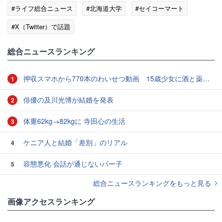
#ライフ総合ニュース
#北海道大学
#セイコーマート
#X（Twitter）で話題
総合ニュースランキング
押収スマホから770本のわいせつ動画 15歳少女に酒と薬飲ませ性的暴行か 54歳男を再逮捕 「薬もありますよ」とSNSで誘い出し
1
俳優の及川光博が結婚を発表
2
体重62kg→82kgに 寺田心の生活
3
ケニア人と結婚「差別」のリアル
4
容態悪化 会話が通じないパー子
5
総合ニュースランキングをもっと見る
画像アクセスランキング