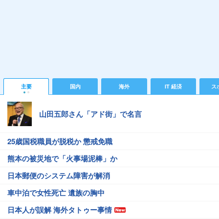
主要
国内
海外
IT 経済
ス
山田五郎さん「アド街」で名言
25歳国税職員が脱税か 懲戒免職
熊本の被災地で「火事場泥棒」か
日本郵便のシステム障害が解消
車中泊で女性死亡 遺族の胸中
日本人が誤解 海外タトゥー事情