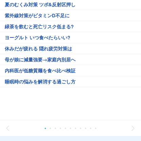
夏のむくみ対策 ツボ&反射区押し
紫外線対策がビタミンD不足に
緑茶を飲むと死亡リスク低まる?
ヨーグルト いつ食べたらいい?
休みだが疲れる 隠れ疲労対策は
母が娘に減量強要→家庭内別居へ
内科医が低糖質麺を食べ比べ検証
睡眠時の悩みを解消する過ごし方