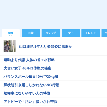
健康
芸能
ゴシップ
女子
トレンド
Y
山口達也 8年ぶり楽器姿に感涙か
運動より代謝 人体の省エネ戦略
大食い女子 46キロ体型の秘密
バランスボール毎日10分で20kg減
躁状態引き起こしかねないNG行動
脳梗塞になりやすい人の特徴
アトピーで「汚い」扱いされ苦悩