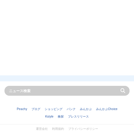
Peachy
ブログ
ショッピング
バンク
みんかぶ
みんかぶChoice
Kstyle
株探
プレスリリース
運営会社
利用規約
プライバシーポリシー