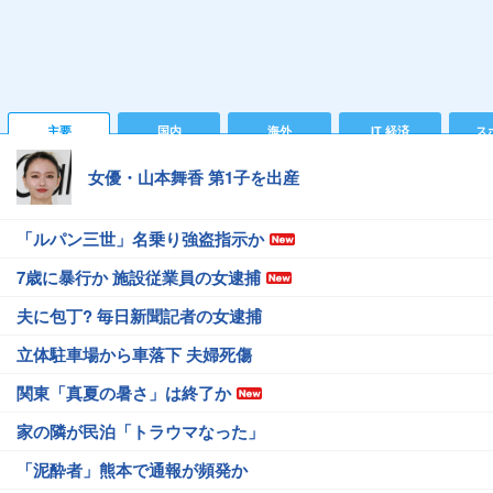
主要
国内
海外
IT 経済
ス
女優・山本舞香 第1子を出産
「ルパン三世」名乗り強盗指示か
7歳に暴行か 施設従業員の女逮捕
夫に包丁? 毎日新聞記者の女逮捕
立体駐車場から車落下 夫婦死傷
関東「真夏の暑さ」は終了か
家の隣が民泊「トラウマなった」
「泥酔者」熊本で通報が頻発か