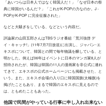
「あいつらは日本人ではなく韓国人だ！」「なぜ日本の祭
典に韓国がいるんだ？」「これがK-POPの力なのか。J -
POPがK-POP に完全征服された」
などと大騒ぎをしている、などという内容だ。
評論家の山田五郎さんはTBSラジオ番組「荒川強啓 デ
イ・キャッチ!」(11年7月7日放送)に出演し、ジャパン･エ
キスポについて、韓国との間で毎年物議を醸している、と
明かした。例えば06年はイベントに日本のマンガ家8人が
招待されたが、韓国は韓国の11人の漫画家を非公式に連れ
てきて、エキスポの公式ホームページにも掲載させた、と
いう。また、エキスポ会場の入り口に韓国国旗(太極旗)を
掲げたこともあり、まるで韓国のエキスポに見えるので
は、ともめたこともあった。
他国で民間がやっている行事に申し入れ出来ない