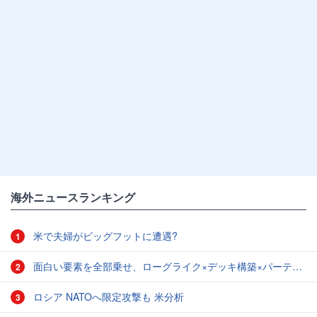
海外ニュースランキング
米で夫婦がビッグフットに遭遇?
1
面白い要素を全部乗せ、ローグライク×デッキ構築×パーティ制RPGの「Chrono Ark」を遊んでみた
2
ロシア NATOへ限定攻撃も 米分析
3