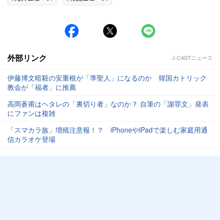
外部リンク
J-CASTニュース
伊藤博文暗殺の安重根が「準聖人」になるのか 韓国カトリック
教会が「福者」に推薦
高岡蒼甫はヘタレの「裏切り者」なのか？ 自筆の「謝罪文」発表
にファンは複雑
「スマカラ族」増殖注意報！？ iPhoneやiPadで楽しむ家庭用通
信カラオケ登場