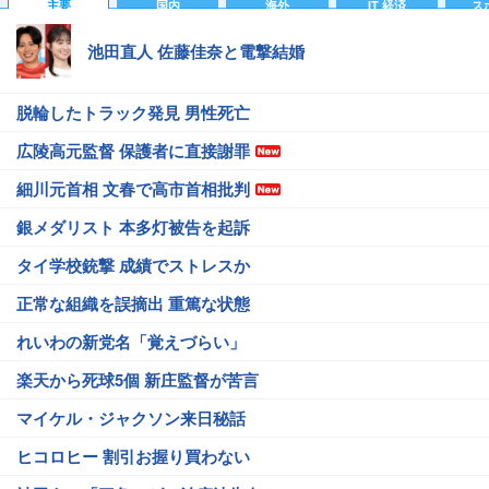
主要
国内
海外
IT 経済
ス
池田直人 佐藤佳奈と電撃結婚
脱輪したトラック発見 男性死亡
広陵高元監督 保護者に直接謝罪
細川元首相 文春で高市首相批判
銀メダリスト 本多灯被告を起訴
タイ学校銃撃 成績でストレスか
正常な組織を誤摘出 重篤な状態
れいわの新党名「覚えづらい」
楽天から死球5個 新庄監督が苦言
マイケル・ジャクソン来日秘話
ヒコロヒー 割引お握り買わない