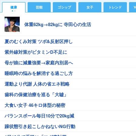
健康
芸能
ゴシップ
女子
トレンド
Y
体重62kg→82kgに 寺田心の生活
夏のむくみ対策 ツボ&反射区押し
紫外線対策がビタミンD不足に
母が娘に減量強要→家庭内別居へ
睡眠時の悩みを解消する過ごし方
運動より代謝 人体の省エネ戦略
歯科の保健治療を巡る「大嘘」
大食い女子 46キロ体型の秘密
バランスボール毎日10分で20kg減
躁状態引き起こしかねないNG行動