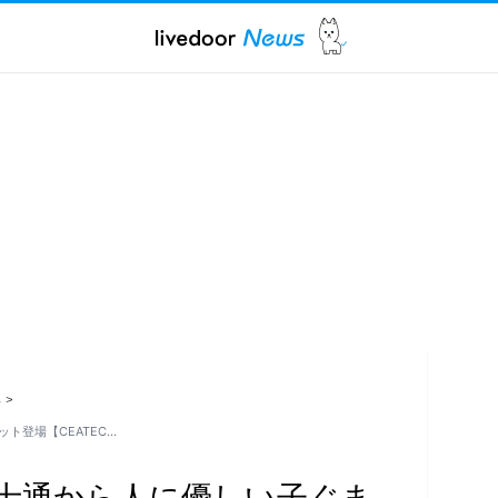
ス
>
ト登場【CEATEC…
士通から人に優しい子ぐま