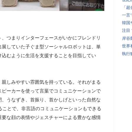
「超
一言
韓国
注目
ト、つまりインターフェースがいかにフレンドリ
岸谷
世界初
出展していた子ぐま型ソーシャルロボットは、単
執行
け込むように生活を支援することを目指してい
、親しみやすい雰囲気を持っている。それがまる
スピーカーを使って言葉でコミュニケーションで
閉、うなずき、首振り、首かしげといった自然な
ることで、非言語のコミュニケーションもできる
重要な顔の表情やジェスチャーによる豊かな感情