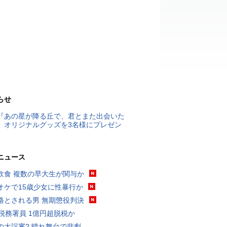
らせ
『あの星が降る丘で、君とまた出会いた
』オリジナルグッズを3名様にプレゼン
ニュース
飲食 複数の早大生が関与か
オケで15歳少女に性暴行か
格とされる男 無期懲役判決
代税務署員 1億円超脱税か
の大誤審? 晴れ舞台で悲劇