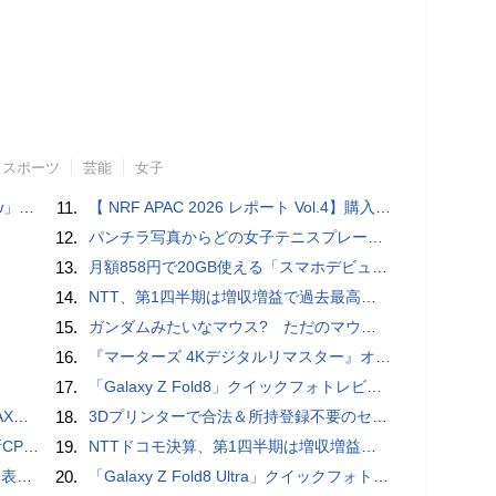
スポーツ
芸能
女子
言われる？
11.
【 NRF APAC 2026 レポート Vol.4】購入の瞬間に眠る価値 Transaction Momentとリテールの次の成長戦略
12.
パンチラ写真からどの女子テニスプレーヤーのものなのか当てるクイズ「Tennis Upskirts」
13.
月額858円で20GB使える「スマホデビュープラン U15」ドコモが提供、ahamoも割引になる親子割も
14.
NTT、第1四半期は増収増益で過去最高 IOWNや分散GPUの取り組みを説明
15.
ガンダムみたいなマウス? ただのマウスとは違うのだよ1944通りの形状に変更できる驚異のマウス
16.
『マーターズ 4Kデジタルリマスター』オールナイト上映、鬼畜な併映作品が決定 全部観たら“生還証”をプレゼント［ホラー通信］
17.
「Galaxy Z Fold8」クイックフォトレビュー
底解説
18.
3Dプリンターで合法＆所持登録不要のセミオートマチック銃を自作、発砲試験にも成功した猛者が登場
搭載していますよ
19.
NTTドコモ決算、第1四半期は増収増益 通信収入に底打ちの兆し、金融・AIを強化
を抑制
20.
「Galaxy Z Fold8 Ultra」クイックフォトレビュー