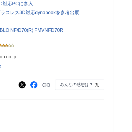
3D対応PCに参入
スレス3D対応dynabookを参考出展
BLO NF/D70(R) FMVNFD70R
.co.jp
る
みんなの感想は？