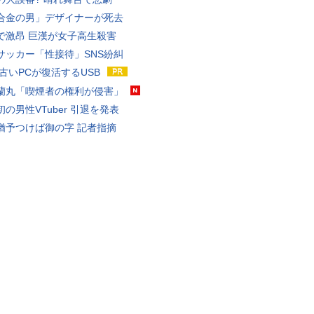
合金の男」デザイナーが死去
で激昂 巨漢が女子高生殺害
サッカー「性接待」SNS紛糾
 古いPCが復活するUSB
蘭丸「喫煙者の権利が侵害」
の男性VTuber 引退を発表
猶予つけば御の字 記者指摘