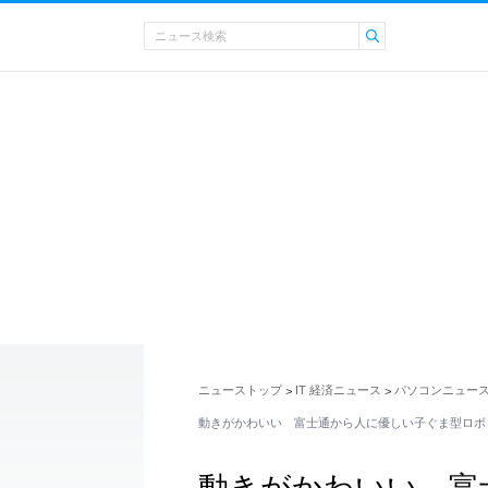
ニューストップ
IT 経済ニュース
パソコンニュー
>
>
動きがかわいい 富士通から人に優しい子ぐま型ロボッ
動きがかわいい 富