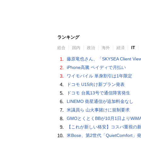
ランキング
総合
国内
政治
海外
経済
IT
1.
藤原竜也さん、「SKYSEA Client View」新CMで「AI労務改善」をアピール 働き方をAIが分析したら「すぐに休んで」と
2.
iPhone高騰 ペイディで月払い
3.
ワイモバイル 単身割引は1年限定
4.
ドコモ U15向け新プラン発表
5.
ドコモ 台風13号で通信障害発生
6.
LINEMO 衛星通信が追加料金なし
7.
米議員ら 山火事賭けに規制要求
8.
GMOとくとくBBが10月1日よりWiMAXなど月額605円値上げ！全6種の重要変更を徹
9.
【これが新しい格安】コスパ重視の新CPUを搭載した「 Beelink EQi Wildcat Lake Core 3 304」をレビューします。なんと10G LANも
10.
米Bose、第2世代「QuietComfort」発表 ノイキャン強化、メガネ着用時の低下