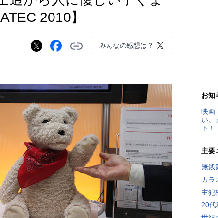
EC 2010】
みんなの感想は？
お知
映画
い。
ト！
主要
無銭
カラ
主犯
20
世紀