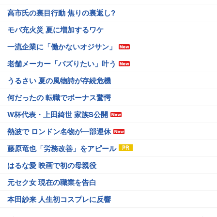
高市氏の裏目行動 焦りの裏返し?
モバ充火災 夏に増加するワケ
一流企業に「働かないオジサン」
老舗メーカー「バズりたい」叶う
うるさい 夏の風物詩が存続危機
何だったの 転職でボーナス驚愕
W杯代表・上田綺世 家族S公開
熱波で ロンドン名物が一部運休
藤原竜也「労務改善」をアピール
はるな愛 映画で初の母親役
元セク女 現在の職業を告白
本田紗来 人生初コスプレに反響