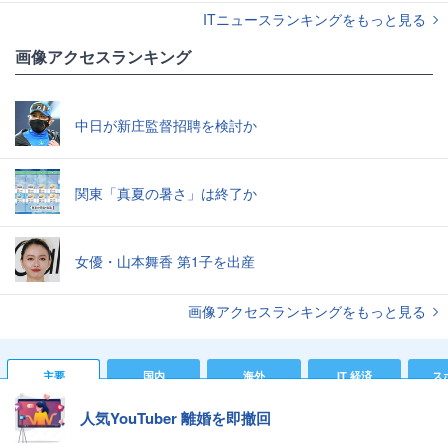
ITニュースランキングをもっと見る
画像アクセスランキング
中日が新庄監督招聘を検討か
関東「真夏の暑さ」は終了か
女優・山本舞香 第1子を出産
画像アクセスランキングをもっと見る
主要
国内
海外
IT 経済
ス
人気YouTuber 離婚を即撤回