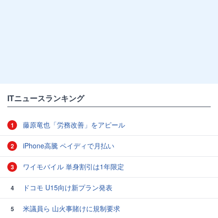
ITニュースランキング
藤原竜也「労務改善」をアピール
1
iPhone高騰 ペイディで月払い
2
ワイモバイル 単身割引は1年限定
3
ドコモ U15向け新プラン発表
4
米議員ら 山火事賭けに規制要求
5