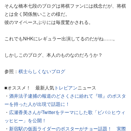
そんな橋本七段のブログは将棋ファンには残念だが、将棋
とは全く関係無いことの様だ。
彼のマイペースぶりには毎度驚かされる。
これでもNHKにレギュラー出演してるのだがね……。
しかしこのブログ、本人のものなのだろうか？
参照：
棋士らしくないブログ
■オススメ！ 最新人気
トレビアン
ニュース
・
酒井法子逮捕の報道のどさくさに紛れて『咲』のポスタ
ーを持った人が出現で話題に！
・
広瀬香美さんがTwitterをテーマにした歌「ビバ☆ヒウィ
ッヒヒー」を公開！
・
新宿駅の仮面ライダーのポスターがチョー話題！ 実際