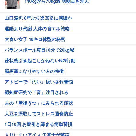
140kgから70kg減 幼馴染も別人
山口達也 8年ぶり楽器姿に感涙か
運動より代謝 人体の省エネ戦略
大食い女子 46キロ体型の秘密
バランスボール毎日10分で20kg減
躁状態引き起こしかねないNG行動
脳梗塞になりやすい人の特徴
アトピーで「汚い」扱いされ苦悩
認知症研究で「音」注目される
夫の「産後うつ」にみられる症状
大豆を摂取してストレス過食防止
1日10回 お腹引き締まる簡単習慣
太りにくいアイス 栄養士が解説