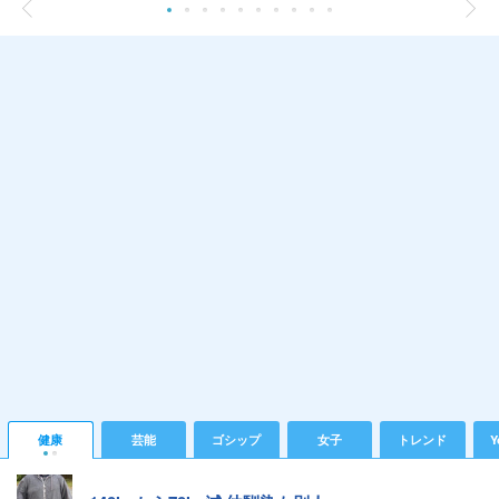
健康
芸能
ゴシップ
女子
トレンド
Y