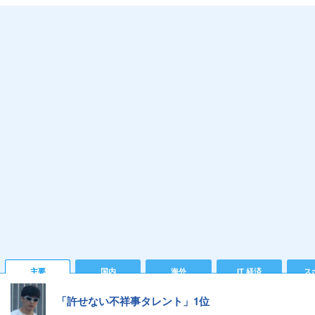
主要
国内
海外
IT 経済
ス
「許せない不祥事タレント」1位