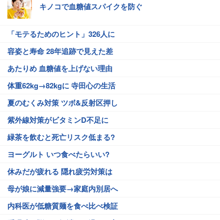
キノコで血糖値スパイクを防ぐ
「モテるためのヒント」326人に
容姿と寿命 28年追跡で見えた差
あたりめ 血糖値を上げない理由
体重62kg→82kgに 寺田心の生活
夏のむくみ対策 ツボ&反射区押し
紫外線対策がビタミンD不足に
緑茶を飲むと死亡リスク低まる?
ヨーグルト いつ食べたらいい?
休みだが疲れる 隠れ疲労対策は
母が娘に減量強要→家庭内別居へ
内科医が低糖質麺を食べ比べ検証