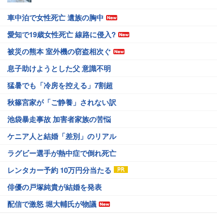
車中泊で女性死亡 遺族の胸中
愛知で19歳女性死亡 線路に侵入?
被災の熊本 室外機の窃盗相次ぐ
息子助けようとした父 意識不明
猛暑でも「冷房を控える」7割超
秋篠宮家が「ご静養」されない訳
池袋暴走事故 加害者家族の苦悩
ケニア人と結婚「差別」のリアル
ラグビー選手が熱中症で倒れ死亡
レンタカー予約 10万円分当たる
俳優の戸塚純貴が結婚を発表
配信で激怒 堀大輔氏が物議