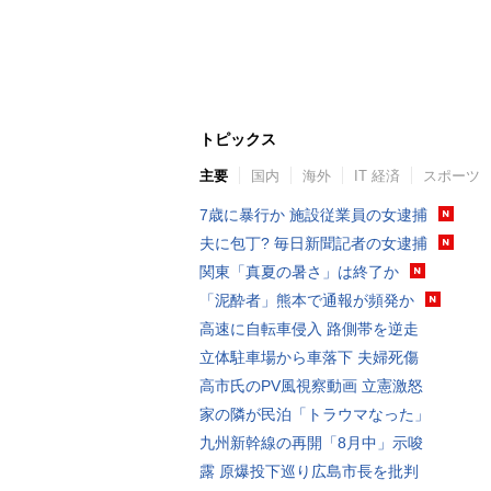
トピックス
主要
国内
海外
IT 経済
スポーツ
7歳に暴行か 施設従業員の女逮捕
夫に包丁? 毎日新聞記者の女逮捕
関東「真夏の暑さ」は終了か
「泥酔者」熊本で通報が頻発か
高速に自転車侵入 路側帯を逆走
立体駐車場から車落下 夫婦死傷
高市氏のPV風視察動画 立憲激怒
家の隣が民泊「トラウマなった」
九州新幹線の再開「8月中」示唆
露 原爆投下巡り広島市長を批判