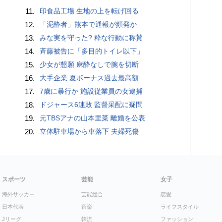
11.
印食品工場 生地の上を転げ回る
12.
「泥酔者」熊本で通報が頻発か
13.
みな実を守った? 粋な行動に称賛
14.
斉藤被告に「多目的トイレ以下」
15.
少女が懇願 麻酔なしで腕を切断
16.
大手企業 夏ボーナス過去最高額
17.
7歳に暴行か 施設従業員の女逮捕
18.
ドジャース6連敗 監督采配に疑問
19.
元TBSアナの山本里菜 離婚を公表
20.
立体駐車場から車落下 夫婦死傷
スポーツ
芸能
女子
海外サッカー
芸能総合
恋愛
日本代表
音楽
ライフスタイル
Jリーグ
韓流
ファッション