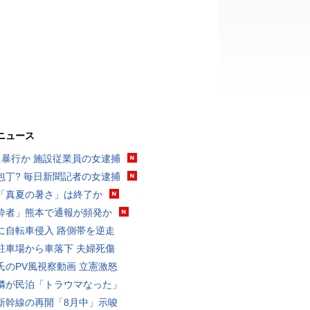
ニュース
に暴行か 施設従業員の女逮捕
包丁? 毎日新聞記者の女逮捕
「真夏の暑さ」は終了か
酔者」熊本で通報が頻発か
に自転車侵入 路側帯を逆走
駐車場から車落下 夫婦死傷
氏のPV風視察動画 立憲激怒
隣が民泊「トラウマなった」
新幹線の再開「8月中」示唆