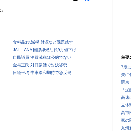
た。
食料品1%減税 財源など課題残す
JAL・ANA 国際線燃油代9月値下げ
自民議員 消費減税は公約でない
主要
金与正氏 対日談話で対決姿勢
7歳
日経平均 中東緩和期待で急反発
夫に
関東
「泥
高速
立体
高市
家の
九州