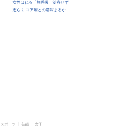
女性はねる「無呼吸」治療せず
志らく コア層との溝深まるか
スポーツ
芸能
女子