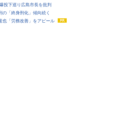
原爆投下巡り広島市長を批判
刑の「終身刑化」傾向続く
竜也「労務改善」をアピール