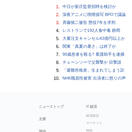
1.
中日が新庄監督招聘を検討か
2.
深夜アニメに喫煙描写 BPOで議論
3.
斉藤慎二被告 懲役7年を求刑
4.
レストランで192人食中毒 静岡
5.
大量注文キャンセル43億円以上か
6.
関東「真夏の暑さ」は終了か
7.
90歳患者を殴る? 看護助手を逮捕
8.
チェーンソーで父襲撃か 目撃談
9.
「避難所格差」生まれてしまう訳
10.
NHK職員性被害 出演者に怒りの声
ニューストップ
IT 経済
経済総合
主要
マーケット
Web
国内