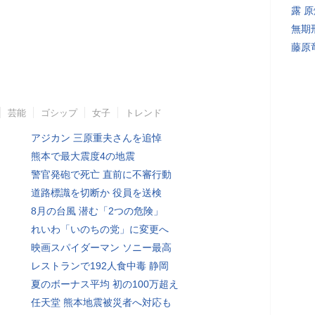
露 
無期
藤原
芸能
ゴシップ
女子
トレンド
アジカン 三原重夫さんを追悼
熊本で最大震度4の地震
警官発砲で死亡 直前に不審行動
道路標識を切断か 役員を送検
8月の台風 潜む「2つの危険」
れいわ「いのちの党」に変更へ
映画スパイダーマン ソニー最高
レストランで192人食中毒 静岡
夏のボーナス平均 初の100万超え
任天堂 熊本地震被災者へ対応も