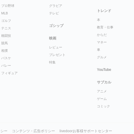
プロ野球
グラビア
トレンド
MLB
テレビ
本
ゴルフ
ゴシップ
教育・仕事
テニス
からだ
格闘技
映画
マネー
競馬
レビュー
車
相撲
プレゼント
グルメ
バスケ
特集
バレー
YouTube
フィギュア
サブカル
アニメ
ゲーム
コミック
リシー
コンテンツ・広告ポリシー
livedoorお客様サポートセンター