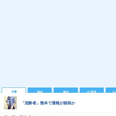
主要
国内
海外
IT 経済
ス
「泥酔者」熊本で通報が頻発か