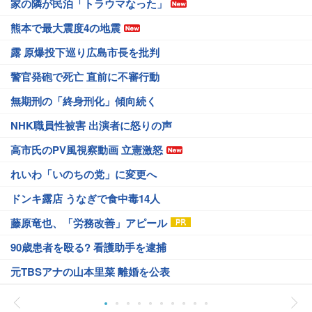
家の隣が民泊「トラウマなった」
熊本で最大震度4の地震
露 原爆投下巡り広島市長を批判
警官発砲で死亡 直前に不審行動
無期刑の「終身刑化」傾向続く
NHK職員性被害 出演者に怒りの声
高市氏のPV風視察動画 立憲激怒
れいわ「いのちの党」に変更へ
ドンキ露店 うなぎで食中毒14人
藤原竜也、「労務改善」アピール
90歳患者を殴る? 看護助手を逮捕
元TBSアナの山本里菜 離婚を公表