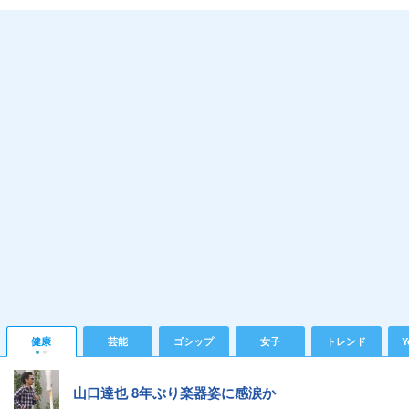
健康
芸能
ゴシップ
女子
トレンド
Y
山口達也 8年ぶり楽器姿に感涙か