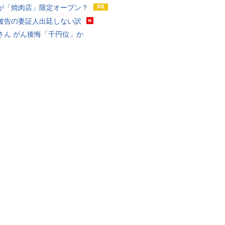
が「焼肉店」限定オープン？
被告の妻証人出廷しない訳
さん がん後悔「千円位」か