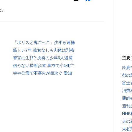
た。
「ポリスと鬼ごっこ」少年ら逮捕
筋トレ7年 彼女なしも肉体は別格
警官に生卵? 挑発の少年6人逮捕
主要
信号ない横断歩道 事故で小1死亡
鈴鹿
寺や公園で不審火が相次ぐ 愛知
都の
富士
消費
薬師
週刊
NH
夫の
大谷