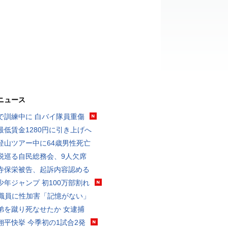
ニュース
で訓練中に 白バイ隊員重傷
最低賃金1280円に引き上げへ
登山ツアー中に64歳男性死亡
税巡る自民総務会、9人欠席
寺保栄被告、起訴内容認める
少年ジャンプ 初100万部割れ
K職員に性加害「記憶がない」
弟を蹴り死なせたか 女逮捕
翔平快挙 今季初の1試合2発