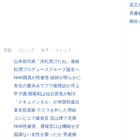
花王
斉藤
桐谷
芸能
ゴシップ
女子
トレンド
山本前代表「洗礼受けたね」連絡
松潤プロデュースグループ誕生へ
NHK職員が性被害 経緯が明らかに
有吉の夏休みでフワ復帰説が浮上
甲子園 開幕戦は仙台育英が制す
「ドキュメンタル」が米国初進出
著名投資家 テスラを外した理由
コンビニで爆発音 店は煙で充満
NHK性被害、通報窓口は機能せず
面識ない女性を襲ったか 男逮捕