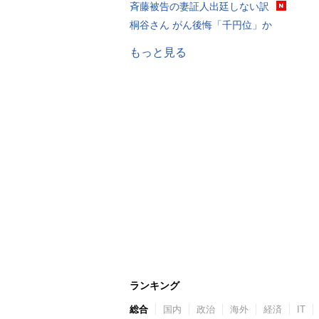
斉藤被告の妻証人出廷しない訳
桐谷さん がん後悔「千円位」か
もっと見る
ランキング
総合
国内
政治
海外
経済
IT