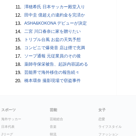
11.
澤穂希氏 日本サッカー殿堂入り
12.
田中圭 億超えの違約金を完済か
13.
ASHA&KOKONA デビューが決定
14.
二宮 川口春奈に家を贈りたい
15.
トリプル台風 お盆の天気予想
16.
コンビニで爆発音 店は煙で充満
17.
ソープ通報 元従業員のその後
18.
薬師寺保栄被告、起訴内容認める
19.
芸能界で海外移住の報告続々
20.
橋本環奈 撮影現場で窃盗事件
スポーツ
芸能
女子
海外サッカー
芸能総合
恋愛
日本代表
音楽
ライフスタイル
Jリーグ
韓流
ファッション