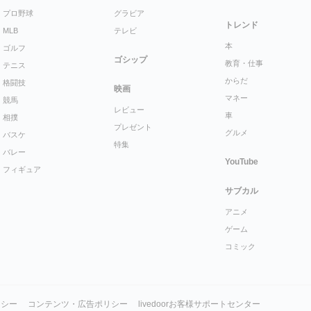
プロ野球
グラビア
トレンド
MLB
テレビ
本
ゴルフ
ゴシップ
教育・仕事
テニス
からだ
格闘技
映画
マネー
競馬
レビュー
車
相撲
プレゼント
グルメ
バスケ
特集
バレー
YouTube
フィギュア
サブカル
アニメ
ゲーム
コミック
リシー
コンテンツ・広告ポリシー
livedoorお客様サポートセンター