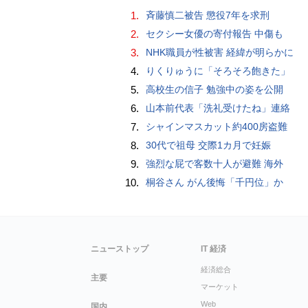
1.
斉藤慎二被告 懲役7年を求刑
2.
セクシー女優の寄付報告 中傷も
3.
NHK職員が性被害 経緯が明らかに
4.
りくりゅうに「そろそろ飽きた」
5.
高校生の信子 勉強中の姿を公開
6.
山本前代表「洗礼受けたね」連絡
7.
シャインマスカット約400房盗難
8.
30代で祖母 交際1カ月で妊娠
9.
強烈な屁で客数十人が避難 海外
10.
桐谷さん がん後悔「千円位」か
ニューストップ
IT 経済
経済総合
主要
マーケット
Web
国内