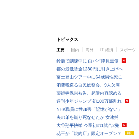
トピックス
主要
国内
海外
IT 経済
スポーツ
鈴鹿で訓練中に 白バイ隊員重傷
都の最低賃金1280円に引き上げへ
富士登山ツアー中に64歳男性死亡
消費税巡る自民総務会、9人欠席
薬師寺保栄被告、起訴内容認める
週刊少年ジャンプ 初100万部割れ
NHK職員に性加害「記憶がない」
夫の弟を蹴り死なせたか 女逮捕
大谷翔平快挙 今季初の1試合2発
花王が「焼肉店」限定オープン？