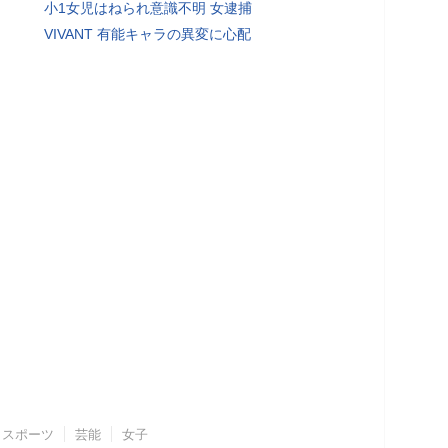
小1女児はねられ意識不明 女逮捕
VIVANT 有能キャラの異変に心配
スポーツ
芸能
女子