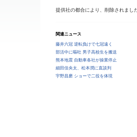
提供社の都合により、削除されまし
関連ニュース
藤井六冠 逆転負けで七冠遠く
部活中に嘔吐 男子高校生を搬送
熊本地震 自動車各社が操業停止
細田佳央太、松本潤に直談判
宇野昌磨 ショーで二役を体現