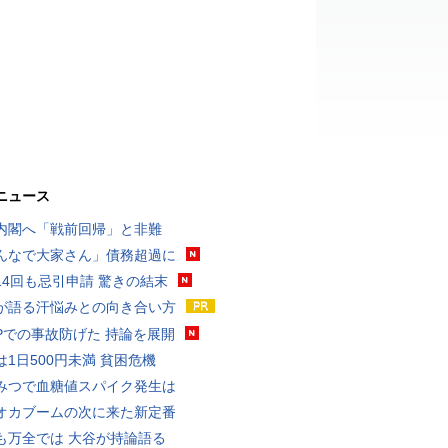
ニュース
内閣へ「戦前回帰」と非難
んなで大家さん」債務超過に
14回も忌引申請 驚きの結末
が語る汗悩みとの向き合い方
UPでの事故防げた 持論を展開
は1日500円未満 貧困危機
みつで血糖値スパイク発生は
オカブームの次に来た新定番
も万全では 大谷が持論語る