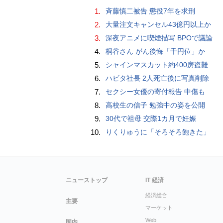
1.
斉藤慎二被告 懲役7年を求刑
2.
大量注文キャンセル43億円以上か
3.
深夜アニメに喫煙描写 BPOで議論
4.
桐谷さん がん後悔「千円位」か
5.
シャインマスカット約400房盗難
6.
ハビタ社長 2人死亡後に写真削除
7.
セクシー女優の寄付報告 中傷も
8.
高校生の信子 勉強中の姿を公開
9.
30代で祖母 交際1カ月で妊娠
10.
りくりゅうに「そろそろ飽きた」
ニューストップ
IT 経済
経済総合
主要
マーケット
Web
国内