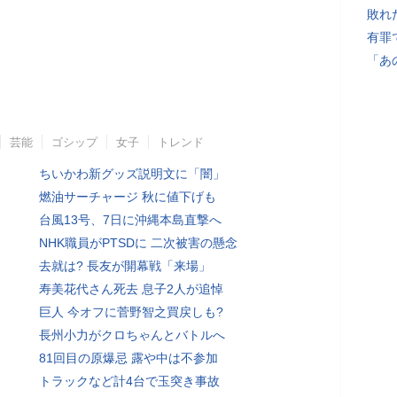
敗れ
有罪
「あ
芸能
ゴシップ
女子
トレンド
ちいかわ新グッズ説明文に「闇」
燃油サーチャージ 秋に値下げも
台風13号、7日に沖縄本島直撃へ
NHK職員がPTSDに 二次被害の懸念
去就は? 長友が開幕戦「来場」
寿美花代さん死去 息子2人が追悼
巨人 今オフに菅野智之買戻しも?
長州小力がクロちゃんとバトルへ
81回目の原爆忌 露や中は不参加
トラックなど計4台で玉突き事故