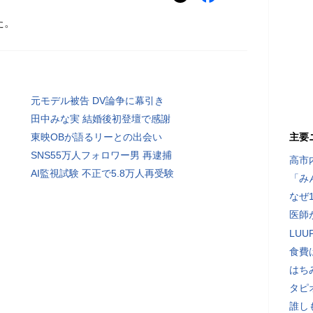
た。
元モデル被告 DV論争に幕引き
田中みな実 結婚後初登壇で感謝
東映OBが語るリーとの出会い
主要
SNS55万人フォロワー男 再逮捕
高市
AI監視試験 不正で5.8万人再受験
「み
なぜ
医師
LU
食費
はち
タピ
誰し