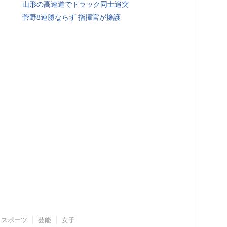
山形の高速道でトラック同士追突
菅野8連勝ならず 指揮官が擁護
スポーツ
芸能
女子