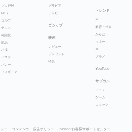
プロ野球
グラビア
トレンド
MLB
テレビ
本
ゴルフ
ゴシップ
教育・仕事
テニス
からだ
格闘技
映画
マネー
競馬
レビュー
車
相撲
プレゼント
グルメ
バスケ
特集
バレー
YouTube
フィギュア
サブカル
アニメ
ゲーム
コミック
リシー
コンテンツ・広告ポリシー
livedoorお客様サポートセンター