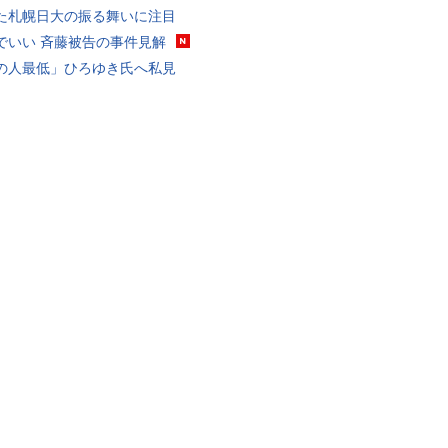
た札幌日大の振る舞いに注目
でいい 斉藤被告の事件見解
の人最低」ひろゆき氏へ私見