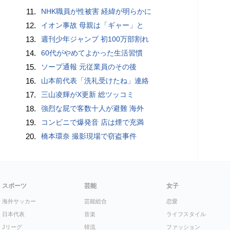
11.
NHK職員が性被害 経緯が明らかに
12.
イオン事故 母親は「ギャー」と
13.
週刊少年ジャンプ 初100万部割れ
14.
60代がやめてよかった生活習慣
15.
ソープ通報 元従業員のその後
16.
山本前代表「洗礼受けたね」連絡
17.
三山凌輝がX更新 総ツッコミ
18.
強烈な屁で客数十人が避難 海外
19.
コンビニで爆発音 店は煙で充満
20.
橋本環奈 撮影現場で窃盗事件
スポーツ
芸能
女子
海外サッカー
芸能総合
恋愛
日本代表
音楽
ライフスタイル
Jリーグ
韓流
ファッション