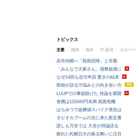
トピックス
主要
国内
海外
IT 経済
スポーツ
高市内閣へ「戦前回帰」と非難
「みんなで大家さん」債務超過に
なぜ14回も忌引申請 驚きの結末
医師が語る汗悩みとの向き合い方
LUUPでの事故防げた 持論を展開
食費は1日500円未満 貧困危機
はちみつで血糖値スパイク発生は
タピオカブームの次に来た新定番
誰しも万全では 大谷が持論語る
敗れた札幌日大の振る舞いに注目