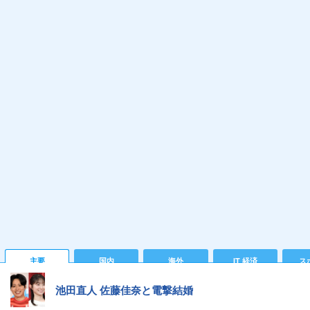
主要
国内
海外
IT 経済
ス
池田直人 佐藤佳奈と電撃結婚