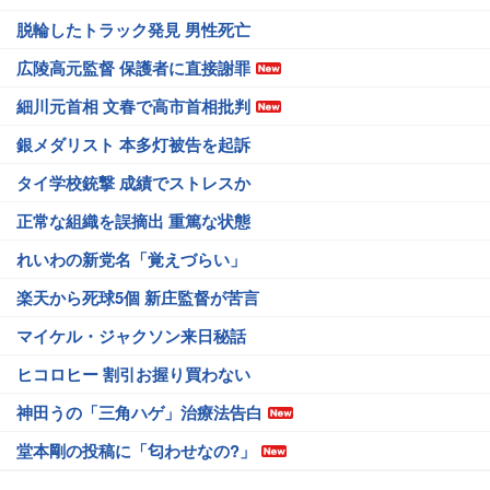
脱輪したトラック発見 男性死亡
広陵高元監督 保護者に直接謝罪
細川元首相 文春で高市首相批判
銀メダリスト 本多灯被告を起訴
タイ学校銃撃 成績でストレスか
正常な組織を誤摘出 重篤な状態
れいわの新党名「覚えづらい」
楽天から死球5個 新庄監督が苦言
マイケル・ジャクソン来日秘話
ヒコロヒー 割引お握り買わない
神田うの「三角ハゲ」治療法告白
堂本剛の投稿に「匂わせなの?」