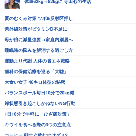
体重62kg→82kgに 寺田心の生活
夏のむくみ対策 ツボ&反射区押し
紫外線対策がビタミンD不足に
母が娘に減量強要→家庭内別居へ
睡眠時の悩みを解消する過ごし方
運動より代謝 人体の省エネ戦略
歯科の保健治療を巡る「大嘘」
大食い女子 46キロ体型の秘密
バランスボール毎日10分で20kg減
躁状態引き起こしかねないNG行動
1日10分で手軽に「ひざ痛対策」
キウイを食べる際の3つの注意点
コーヒー 朝すぐ飲むのはダメ?