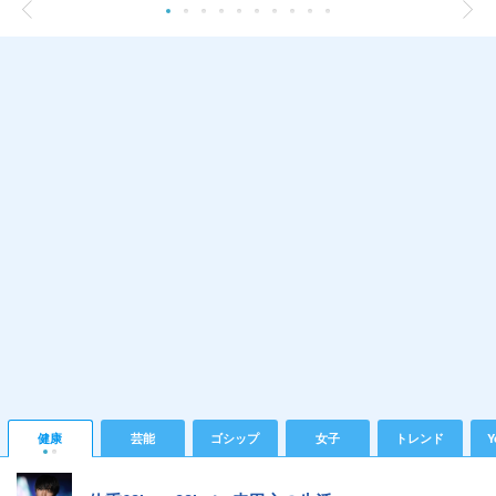
健康
芸能
ゴシップ
女子
トレンド
Y