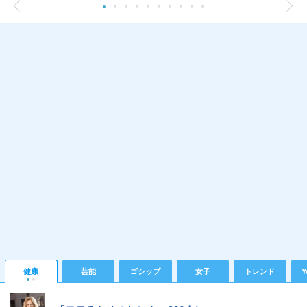
健康
芸能
ゴシップ
女子
トレンド
Y