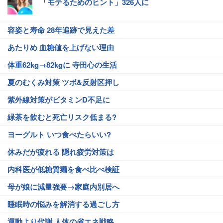
「モテるためのヒント」326人に
容姿と寿命 28年追跡で見えた差
あたりめ 血糖値を上げない理由
体重62kg→82kgに 寺田心の生活
夏のむくみ対策 ツボ&反射区押し
紫外線対策がビタミンD不足に
緑茶を飲むと死亡リスク低まる?
ヨーグルト いつ食べたらいい?
休みだが疲れる 隠れ疲労対策は
内科医が低糖質麺を食べ比べ検証
母が娘に減量強要→家庭内別居へ
睡眠時の悩みを解消する過ごし方
運動より代謝 人体の省エネ戦略