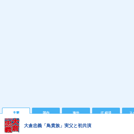
主要
国内
海外
IT 経済
ス
大倉忠義「鳥貴族」実父と初共演