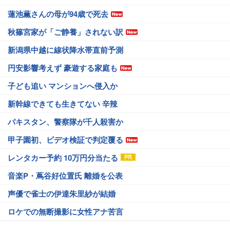
蓮池薫さんの母が94歳で死去
秋篠宮家が「ご静養」されない訳
新潟県中越に線状降水帯直前予測
円安影響考えず 豪遊する家庭も
子ども追い マンションへ侵入か
新幹線できても生きてない 辛辣
パキスタン、警察隊が千人殺害か
甲子園初、ビデオ検証で判定覆る
レンタカー予約 10万円分当たる
音楽P・蔦谷好位置氏 離婚を公表
声優で雀士の伊達朱里紗が結婚
ロケでの無断撮影に女性アナ苦言