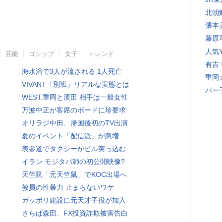
北朝
張本
藤原
人気Y
芸能
ゴシップ
女子
トレンド
有吉
海水浴で3人が流される 1人死亡
重岡
VIVANT「別班」リアルな実態とは
パー
WEST.重岡と濱田 相手は一般女性
万波中正が客席のボードに珍要求
オリラジ中田、帰国後初のTV出演
夏のイベント「配信派」が急増
表参道でタクシーがビル突っ込む
イラン モジタバ師の初公開映像?
天竺鼠「元天竺鼠」でKOC出場へ
教員の性暴力 止まらないワケ
ガッポリ建設に元天才子役が加入
さらば森田、FX投資詐欺被害告白