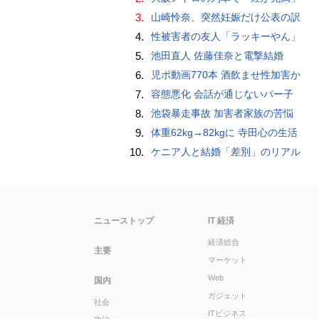
3.
山崎怜奈、突然妊娠だけ公表の訳
4.
性被害者の友人「ラッキーやん」
5.
池田直人 佐藤佳奈と電撃結婚
6.
児ポ動画770本 酒飲ませ性加害か
7.
容態悪化 会話が通じないパー子
8.
池袋暴走事故 加害者家族の苦悩
9.
体重62kg→82kgに 寺田心の生活
10.
ケニア人と結婚「差別」のリアル
ニューストップ
IT 経済
経済総合
主要
マーケット
Web
国内
ガジェット
社会
ITビジネス