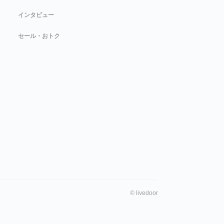
インタビュー
セール・おトク
©
livedoor