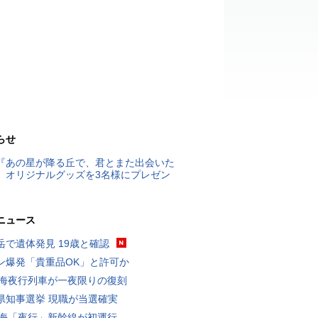
らせ
『あの星が降る丘で、君とまた出会いた
』オリジナルグッズを3名様にプレゼン
ニュース
岳で遺体発見 19歳と確認
ン爆発「貴重品OK」と許可か
東海夜行列車が一夜限りの復刻
県知事選挙 現職が当選確実
東海「夜行」新幹線が初運行