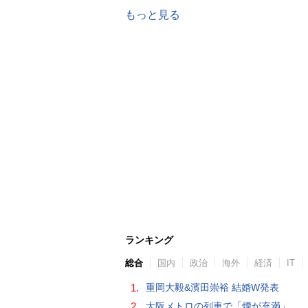
もっと見る
ランキング
総合
国内
政治
海外
経済
IT
1.
重岡大毅&濱田崇裕 結婚W発表
2.
大阪メトロの列車で「煙が充満」