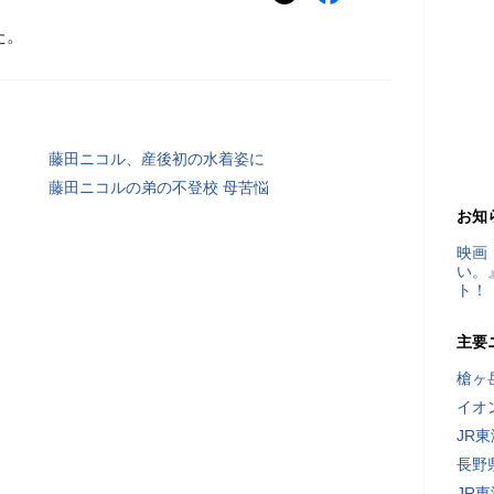
た。
藤田ニコル、産後初の水着姿に
藤田ニコルの弟の不登校 母苦悩
お知
映画
い。
ト！
主要
槍ヶ
イオ
JR
長野
JR