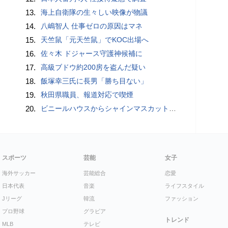
13.
海上自衛隊の生々しい映像が物議
14.
八嶋智人 仕事ゼロの原因はマネ
15.
天竺鼠「元天竺鼠」でKOC出場へ
16.
佐々木 ドジャース守護神候補に
17.
高級ブドウ約200房を盗んだ疑い
18.
飯塚幸三氏に長男「勝ち目ない」
19.
秋田県職員、報道対応で喫煙
20.
ビニールハウスからシャインマスカット約200房を盗んだ疑い ネットで販売か 無職の男（42）逮捕 岡山県警
スポーツ
芸能
女子
海外サッカー
芸能総合
恋愛
日本代表
音楽
ライフスタイル
Jリーグ
韓流
ファッション
プロ野球
グラビア
トレンド
MLB
テレビ