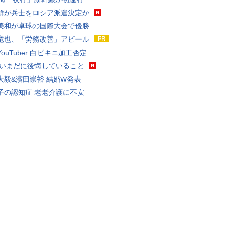
鮮が兵士をロシア派遣決定か
美和が卓球の国際大会で優勝
竜也、「労務改善」アピール
ouTuber 白ビキニ加工否定
 いまだに後悔していること
大毅&濱田崇裕 結婚W発表
子の認知症 老老介護に不安