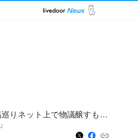
稿巡りネット上で物議醸すも…
」