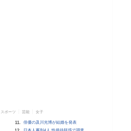
スポーツ
芸能
女子
11.
俳優の及川光博が結婚を発表
12.
日本人審判4人 性接待疑惑で調査