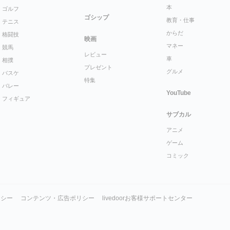
本
ゴルフ
ゴシップ
教育・仕事
テニス
からだ
格闘技
映画
マネー
競馬
レビュー
車
相撲
プレゼント
グルメ
バスケ
特集
バレー
YouTube
フィギュア
サブカル
アニメ
ゲーム
コミック
リシー
コンテンツ・広告ポリシー
livedoorお客様サポートセンター