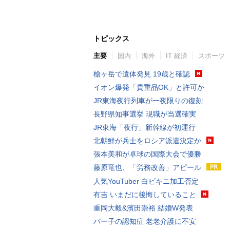
トピックス
主要
国内
海外
IT 経済
スポーツ
槍ヶ岳で遺体発見 19歳と確認
イオン爆発「貴重品OK」と許可か
JR東海夜行列車が一夜限りの復刻
長野県知事選挙 現職が当選確実
JR東海「夜行」新幹線が初運行
北朝鮮が兵士をロシア派遣決定か
張本美和が卓球の国際大会で優勝
藤原竜也、「労務改善」アピール
人気YouTuber 白ビキニ加工否定
有吉 いまだに後悔していること
重岡大毅&濱田崇裕 結婚W発表
パー子の認知症 老老介護に不安