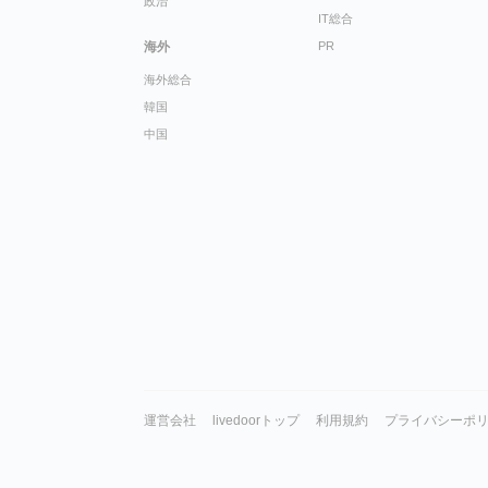
政治
IT総合
海外
PR
海外総合
韓国
中国
運営会社
livedoorトップ
利用規約
プライバシーポ