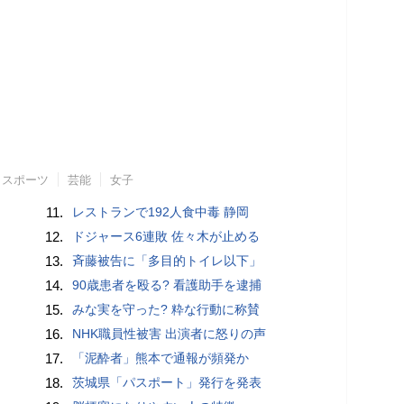
スポーツ
芸能
女子
11.
レストランで192人食中毒 静岡
12.
ドジャース6連敗 佐々木が止める
13.
斉藤被告に「多目的トイレ以下」
14.
90歳患者を殴る? 看護助手を逮捕
15.
みな実を守った? 粋な行動に称賛
16.
NHK職員性被害 出演者に怒りの声
17.
「泥酔者」熊本で通報が頻発か
18.
茨城県「パスポート」発行を発表