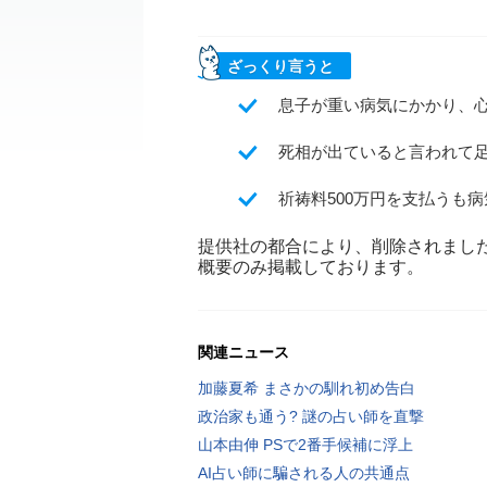
ざっくり言うと
息子が重い病気にかかり、
死相が出ていると言われて
祈祷料500万円を支払うも
提供社の都合により、削除されまし
概要のみ掲載しております。
関連ニュース
加藤夏希 まさかの馴れ初め告白
政治家も通う? 謎の占い師を直撃
山本由伸 PSで2番手候補に浮上
AI占い師に騙される人の共通点