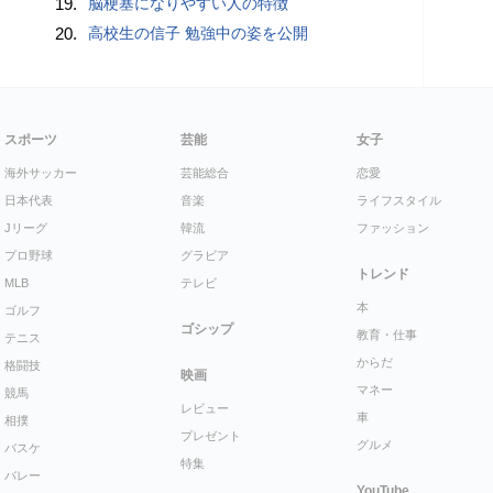
19.
脳梗塞になりやすい人の特徴
20.
高校生の信子 勉強中の姿を公開
スポーツ
芸能
女子
海外サッカー
芸能総合
恋愛
日本代表
音楽
ライフスタイル
Jリーグ
韓流
ファッション
プロ野球
グラビア
トレンド
MLB
テレビ
本
ゴルフ
ゴシップ
教育・仕事
テニス
からだ
格闘技
映画
マネー
競馬
レビュー
車
相撲
プレゼント
グルメ
バスケ
特集
バレー
YouTube