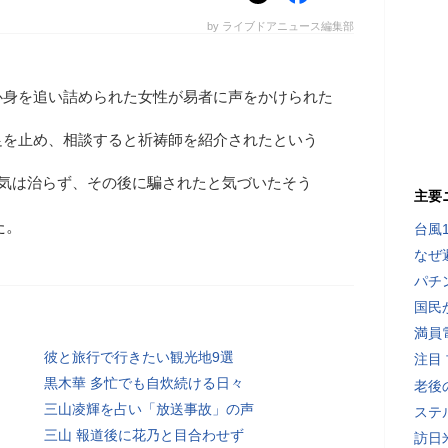
by ライブドアニュース編集部
心身を追い詰められた女性が易者に声をかけられた
足を止め、相談すると祈祷師を紹介されたという
病気は治らず、その後に騙されたと気づいたそう
主要
た。
台風
なぜ
パチ
国民
満員
彼と旅行で行きたい観光地9選
注目
黒木華 多忙でも自炊続ける日々
老後
三山凌輝を占い「放送事故」の声
ステ
三山 報道後に花乃と目合わせず
訪日