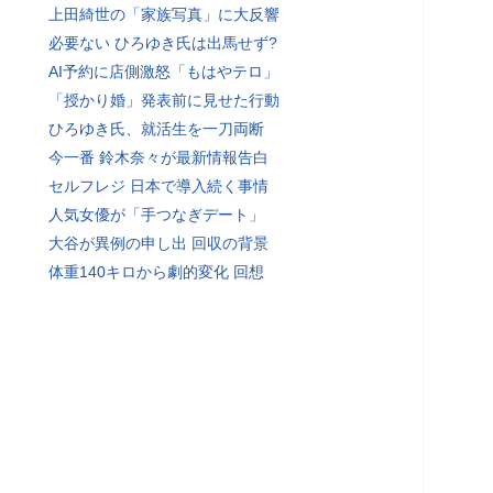
上田綺世の「家族写真」に大反響
必要ない ひろゆき氏は出馬せず?
AI予約に店側激怒「もはやテロ」
「授かり婚」発表前に見せた行動
ひろゆき氏、就活生を一刀両断
今一番 鈴木奈々が最新情報告白
セルフレジ 日本で導入続く事情
人気女優が「手つなぎデート」
大谷が異例の申し出 回収の背景
体重140キロから劇的変化 回想