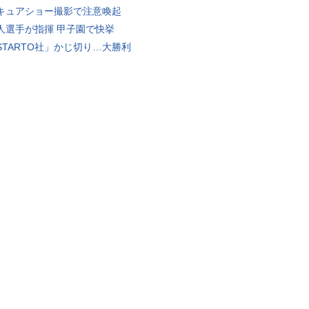
キュアショー撮影で注意喚起
人選手が指揮 甲子園で快挙
STARTO社」かじ切り…大勝利