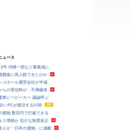
ニュース
13号 沖縄一部など暴風域に
避難後に再入館できたのか
ンコホール運営会社が半減
からの受信料が…不満爆発
電車にベビーカー 議論呼ぶ
 古いPCが復活するUSB
の孤独 数百円で打破できる
ルス増税か 厄介な制度改正
米人が「日本の遺物」に感動