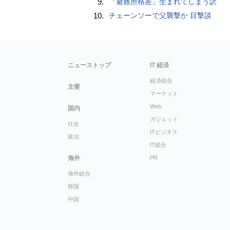
9.
「避難所格差」生まれてしまう訳
10.
チェーンソーで父襲撃か 目撃談
ニューストップ
IT 経済
経済総合
主要
マーケット
Web
国内
ガジェット
社会
ITビジネス
政治
IT総合
海外
PR
海外総合
韓国
中国