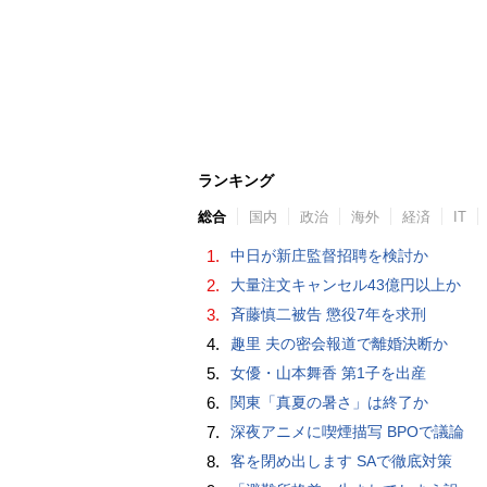
ランキング
総合
国内
政治
海外
経済
IT
1.
中日が新庄監督招聘を検討か
2.
大量注文キャンセル43億円以上か
3.
斉藤慎二被告 懲役7年を求刑
4.
趣里 夫の密会報道で離婚決断か
5.
女優・山本舞香 第1子を出産
6.
関東「真夏の暑さ」は終了か
7.
深夜アニメに喫煙描写 BPOで議論
8.
客を閉め出します SAで徹底対策