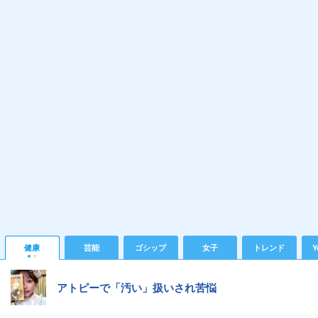
健康
芸能
ゴシップ
女子
トレンド
Y
アトピーで「汚い」扱いされ苦悩