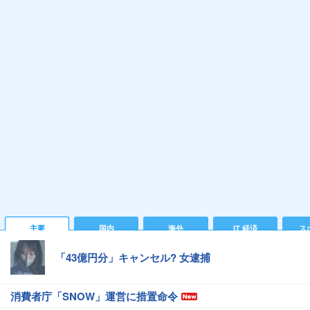
主要
国内
海外
IT 経済
ス
「43億円分」キャンセル? 女逮捕
消費者庁「SNOW」運営に措置命令