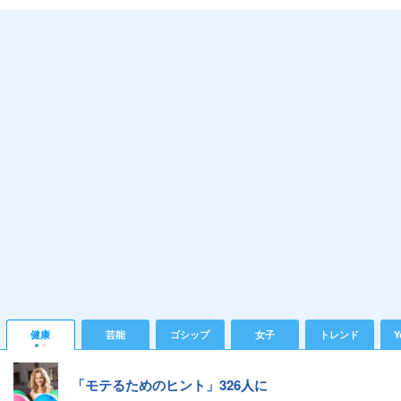
健康
芸能
ゴシップ
女子
トレンド
Y
「モテるためのヒント」326人に