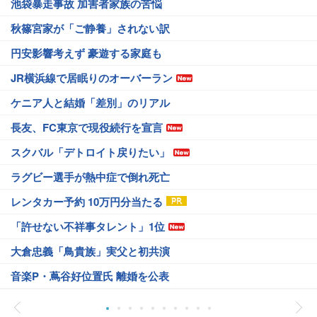
池袋暴走事故 加害者家族の苦悩
秋篠宮家が「ご静養」されない訳
円安影響考えず 豪遊する家庭も
JR横浜線で居眠りのオーバーラン
ケニア人と結婚「差別」のリアル
長友、FC東京で現役続行を宣言
スクバル「デトロイト戻りたい」
ラグビー選手が熱中症で倒れ死亡
レンタカー予約 10万円分当たる
「許せない不祥事タレント」1位
大倉忠義「鳥貴族」実父と初共演
音楽P・蔦谷好位置氏 離婚を公表