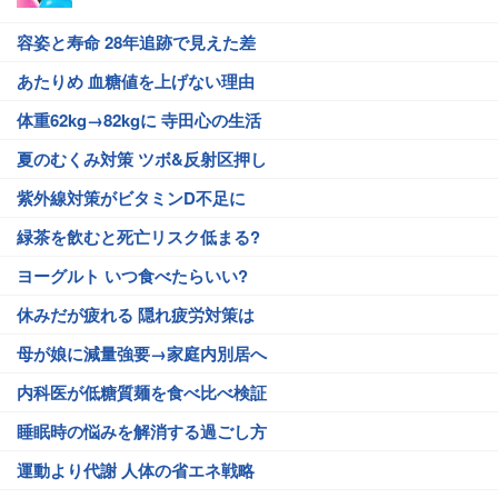
容姿と寿命 28年追跡で見えた差
あたりめ 血糖値を上げない理由
体重62kg→82kgに 寺田心の生活
夏のむくみ対策 ツボ&反射区押し
紫外線対策がビタミンD不足に
緑茶を飲むと死亡リスク低まる?
ヨーグルト いつ食べたらいい?
休みだが疲れる 隠れ疲労対策は
母が娘に減量強要→家庭内別居へ
内科医が低糖質麺を食べ比べ検証
睡眠時の悩みを解消する過ごし方
運動より代謝 人体の省エネ戦略