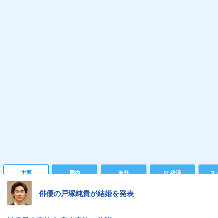
主要
国内
海外
IT 経済
ス
俳優の戸塚純貴が結婚を発表