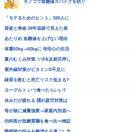
キノコで血糖値スパイクを防ぐ
「モテるためのヒント」326人に
容姿と寿命 28年追跡で見えた差
あたりめ 血糖値を上げない理由
体重62kg→82kgに 寺田心の生活
夏のむくみ対策 ツボ&反射区押し
紫外線対策がビタミンD不足に
緑茶を飲むと死亡リスク低まる?
ヨーグルト いつ食べたらいい?
休みだが疲れる 隠れ疲労対策は
母が娘に減量強要→家庭内別居へ
内科医が低糖質麺を食べ比べ検証
睡眠時の悩みを解消する過ごし方