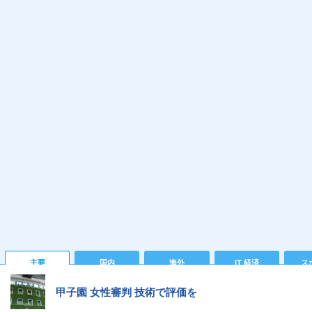
主要
国内
海外
IT 経済
ス
甲子園 女性審判 技術で評価を