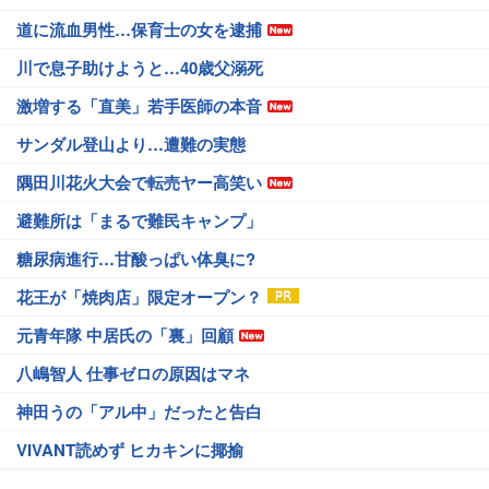
道に流血男性…保育士の女を逮捕
川で息子助けようと…40歳父溺死
激増する「直美」若手医師の本音
サンダル登山より…遭難の実態
隅田川花火大会で転売ヤー高笑い
避難所は「まるで難民キャンプ」
糖尿病進行…甘酸っぱい体臭に?
花王が「焼肉店」限定オープン？
元青年隊 中居氏の「裏」回顧
八嶋智人 仕事ゼロの原因はマネ
神田うの「アル中」だったと告白
VIVANT読めず ヒカキンに揶揄