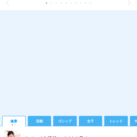
健康
芸能
ゴシップ
女子
トレンド
Y