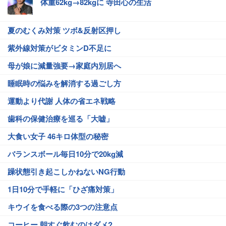
体重62kg→82kgに 寺田心の生活
夏のむくみ対策 ツボ&反射区押し
紫外線対策がビタミンD不足に
母が娘に減量強要→家庭内別居へ
睡眠時の悩みを解消する過ごし方
運動より代謝 人体の省エネ戦略
歯科の保健治療を巡る「大嘘」
大食い女子 46キロ体型の秘密
バランスボール毎日10分で20kg減
躁状態引き起こしかねないNG行動
1日10分で手軽に「ひざ痛対策」
キウイを食べる際の3つの注意点
コーヒー 朝すぐ飲むのはダメ?