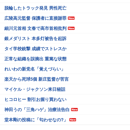
脱輪したトラック発見 男性死亡
広陵高元監督 保護者に直接謝罪
細川元首相 文春で高市首相批判
銀メダリスト 本多灯被告を起訴
タイ学校銃撃 成績でストレスか
正常な組織を誤摘出 重篤な状態
れいわの新党名「覚えづらい」
楽天から死球5個 新庄監督が苦言
マイケル・ジャクソン来日秘話
ヒコロヒー 割引お握り買わない
神田うの「三角ハゲ」治療法告白
堂本剛の投稿に「匂わせなの?」