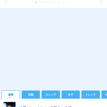
健康
芸能
ゴシップ
女子
トレンド
Y