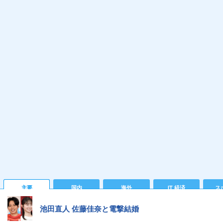
主要
国内
海外
IT 経済
ス
池田直人 佐藤佳奈と電撃結婚