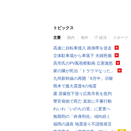
トピックス
主要
国内
海外
IT 経済
スポーツ
高速に自転車侵入 路側帯を逆走
立体駐車場から車落下 夫婦死傷
高市氏のPV風視察動画 立憲激怒
家の隣が民泊「トラウマなった」
九州新幹線の再開「8月中」示唆
熊本で最大震度4の地震
露 原爆投下巡り広島市長を批判
警官発砲で死亡 直前に不審行動
れいわ「いのちの党」に変更へ
無期刑の「終身刑化」傾向続く
福岡の議長 地震巡り不謹慎発言