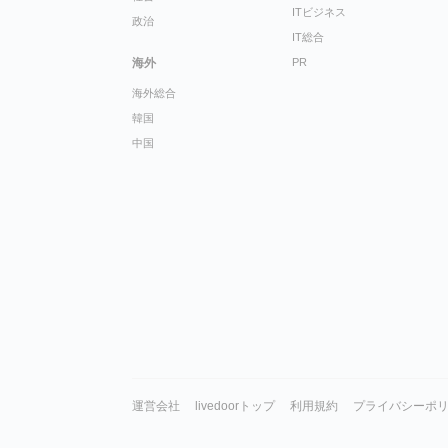
ITビジネス
政治
IT総合
海外
PR
海外総合
韓国
中国
運営会社
livedoorトップ
利用規約
プライバシーポ