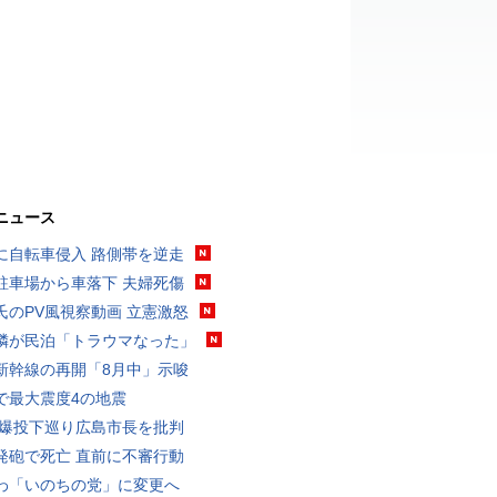
ニュース
に自転車侵入 路側帯を逆走
駐車場から車落下 夫婦死傷
氏のPV風視察動画 立憲激怒
隣が民泊「トラウマなった」
新幹線の再開「8月中」示唆
で最大震度4の地震
原爆投下巡り広島市長を批判
発砲で死亡 直前に不審行動
わ「いのちの党」に変更へ