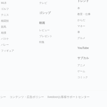
トレンド
MLB
テレビ
本
ゴルフ
ゴシップ
教育・仕事
テニス
からだ
格闘技
映画
マネー
競馬
レビュー
車
相撲
プレゼント
グルメ
バスケ
特集
バレー
YouTube
フィギュア
サブカル
アニメ
ゲーム
コミック
リシー
コンテンツ・広告ポリシー
livedoorお客様サポートセンター