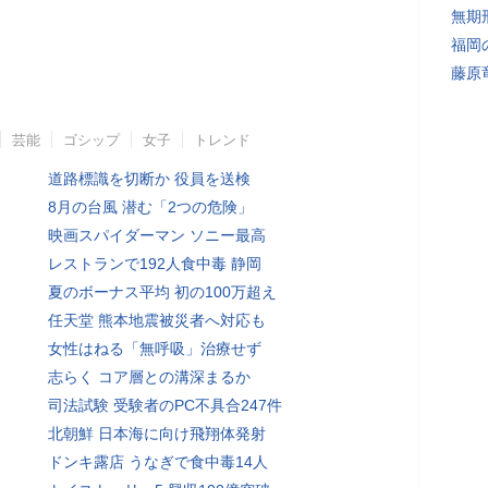
無期
福岡
藤原
芸能
ゴシップ
女子
トレンド
道路標識を切断か 役員を送検
8月の台風 潜む「2つの危険」
映画スパイダーマン ソニー最高
レストランで192人食中毒 静岡
夏のボーナス平均 初の100万超え
任天堂 熊本地震被災者へ対応も
女性はねる「無呼吸」治療せず
志らく コア層との溝深まるか
司法試験 受験者のPC不具合247件
北朝鮮 日本海に向け飛翔体発射
ドンキ露店 うなぎで食中毒14人