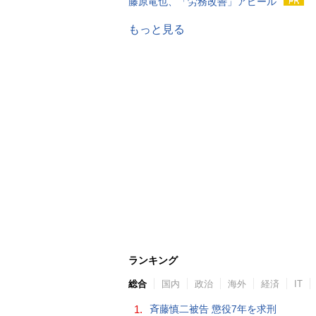
藤原竜也、「労務改善」アピール
もっと見る
ランキング
総合
国内
政治
海外
経済
IT
1.
斉藤慎二被告 懲役7年を求刑