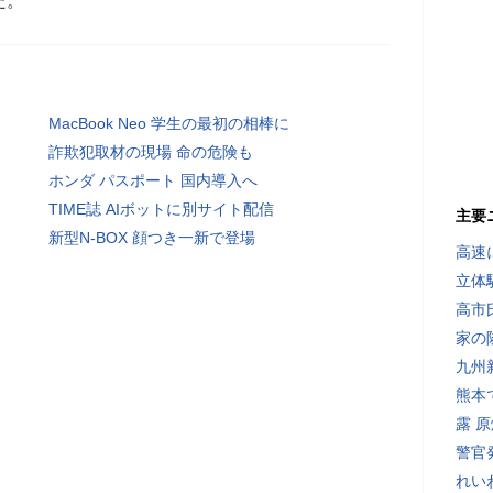
た。
MacBook Neo 学生の最初の相棒に
詐欺犯取材の現場 命の危険も
ホンダ パスポート 国内導入へ
TIME誌 AIボットに別サイト配信
主要
新型N-BOX 顔つき一新で登場
高速
立体
高市
家の
九州
熊本
露 
警官
れい