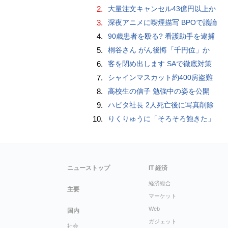
2.
大量注文キャンセル43億円以上か
3.
深夜アニメに喫煙描写 BPOで議論
4.
90歳患者を殴る? 看護助手を逮捕
5.
桐谷さん がん後悔「千円位」か
6.
客を閉め出します SAで徹底対策
7.
シャインマスカット約400房盗難
8.
高校生の信子 勉強中の姿を公開
9.
ハビタ社長 2人死亡後に写真削除
10.
りくりゅうに「そろそろ飽きた」
ニューストップ
IT 経済
経済総合
主要
マーケット
Web
国内
ガジェット
社会