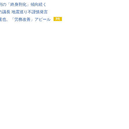
刑の「終身刑化」傾向続く
の議長 地震巡り不謹慎発言
竜也、「労務改善」アピール