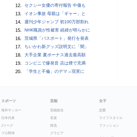
12.
セクシー女優の寄付報告 中傷も
13.
イオン事故 母親は「ギャー」と
14.
週刊少年ジャンプ 初100万部割れ
15.
NHK職員が性被害 経緯が明らかに
16.
茨城県「パスポート」発行を発表
17.
ちいかわ新グッズ説明文に「闇」
18.
大手企業 夏ボーナス過去最高額
19.
コンビニで爆発音 店は煙で充満
20.
「学生と不倫」のデマ→現実に
スポーツ
芸能
女子
海外サッカー
芸能総合
恋愛
日本代表
音楽
ライフスタイル
Jリーグ
韓流
ファッション
プロ野球
グラビア