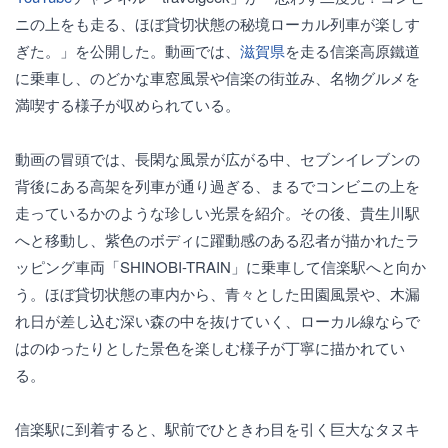
ニの上をも走る、ほぼ貸切状態の秘境ローカル列車が楽しす
ぎた。」を公開した。動画では、
滋賀県
を走る信楽高原鐵道
に乗車し、のどかな車窓風景や信楽の街並み、名物グルメを
満喫する様子が収められている。
動画の冒頭では、長閑な風景が広がる中、セブンイレブンの
背後にある高架を列車が通り過ぎる、まるでコンビニの上を
走っているかのような珍しい光景を紹介。その後、貴生川駅
へと移動し、紫色のボディに躍動感のある忍者が描かれたラ
ッピング車両「SHINOBI-TRAIN」に乗車して信楽駅へと向か
う。ほぼ貸切状態の車内から、青々とした田園風景や、木漏
れ日が差し込む深い森の中を抜けていく、ローカル線ならで
はのゆったりとした景色を楽しむ様子が丁寧に描かれてい
る。
信楽駅に到着すると、駅前でひときわ目を引く巨大なタヌキ