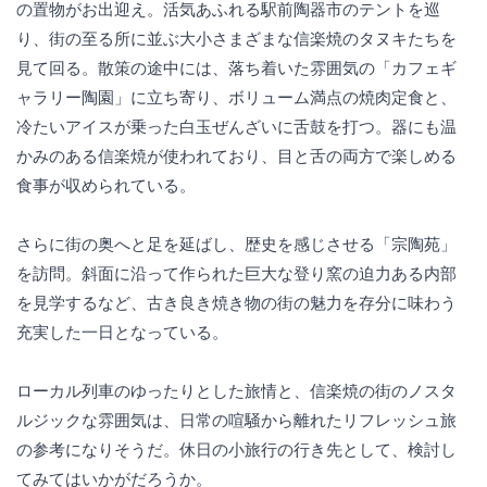
の置物がお出迎え。活気あふれる駅前陶器市のテントを巡
り、街の至る所に並ぶ大小さまざまな信楽焼のタヌキたちを
見て回る。散策の途中には、落ち着いた雰囲気の「カフェギ
ャラリー陶園」に立ち寄り、ボリューム満点の焼肉定食と、
冷たいアイスが乗った白玉ぜんざいに舌鼓を打つ。器にも温
かみのある信楽焼が使われており、目と舌の両方で楽しめる
食事が収められている。
さらに街の奥へと足を延ばし、歴史を感じさせる「宗陶苑」
を訪問。斜面に沿って作られた巨大な登り窯の迫力ある内部
を見学するなど、古き良き焼き物の街の魅力を存分に味わう
充実した一日となっている。
ローカル列車のゆったりとした旅情と、信楽焼の街のノスタ
ルジックな雰囲気は、日常の喧騒から離れたリフレッシュ旅
の参考になりそうだ。休日の小旅行の行き先として、検討し
てみてはいかがだろうか。