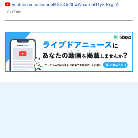
youtube.com/channel/UCeQq3LwWnxm-bG1yX-FxgLA
YouTube