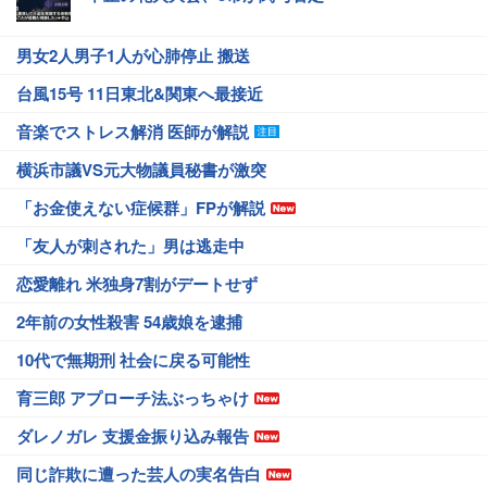
男女2人男子1人が心肺停止 搬送
台風15号 11日東北&関東へ最接近
音楽でストレス解消 医師が解説
横浜市議VS元大物議員秘書が激突
「お金使えない症候群」FPが解説
「友人が刺された」男は逃走中
恋愛離れ 米独身7割がデートせず
2年前の女性殺害 54歳娘を逮捕
10代で無期刑 社会に戻る可能性
育三郎 アプローチ法ぶっちゃけ
ダレノガレ 支援金振り込み報告
同じ詐欺に遭った芸人の実名告白