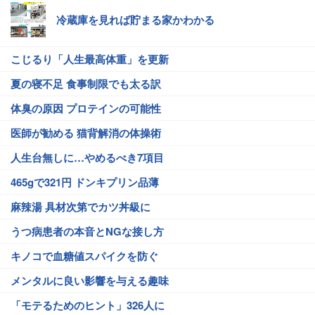
冷蔵庫を見れば貯まる家かわかる
こじるり「人生最高体重」を更新
夏の寝不足 食事制限でも太る訳
体臭の原因 プロテインの可能性
医師が勧める 猫背解消の体操術
人生台無しに…やめるべき7項目
465gで321円 ドンキプリン品薄
麻辣湯 具材次第でカツ丼級に
うつ病患者の本音とNGな接し方
キノコで血糖値スパイクを防ぐ
メンタルに良い影響を与える趣味
「モテるためのヒント」326人に