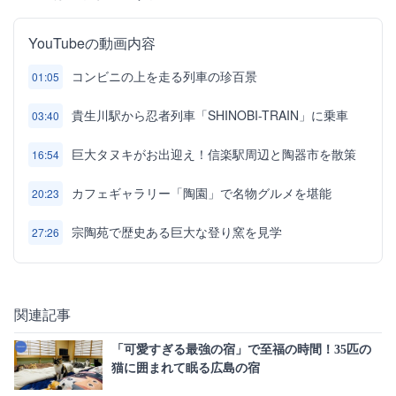
YouTubeの動画内容
コンビニの上を走る列車の珍百景
01:05
貴生川駅から忍者列車「SHINOBI-TRAIN」に乗車
03:40
巨大タヌキがお出迎え！信楽駅周辺と陶器市を散策
16:54
カフェギャラリー「陶園」で名物グルメを堪能
20:23
宗陶苑で歴史ある巨大な登り窯を見学
27:26
関連記事
「可愛すぎる最強の宿」で至福の時間！35匹の
猫に囲まれて眠る広島の宿