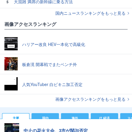
大混雑 満席の新幹線に乗る方法
5
国内ニュースランキングをもっと見る
画像アクセスランキング
ハリアー改良 HEV一本化で高級化
板倉滉 開幕戦でまたベンチ外
人気YouTuber 白ビキニ加工否定
画像アクセスランキングをもっと見る
主要
国内
海外
IT 経済
ス
中止の花火大会、3市が関与否定