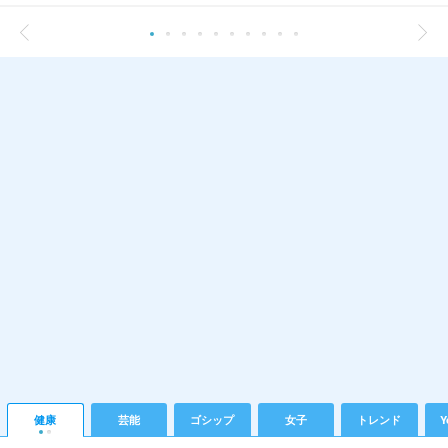
健康
芸能
ゴシップ
女子
トレンド
Y