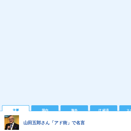
主要
国内
海外
IT 経済
ス
山田五郎さん「アド街」で名言