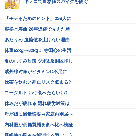
キノコで血糖値スパイクを防ぐ
「モテるためのヒント」326人に
容姿と寿命 28年追跡で見えた差
あたりめ 血糖値を上げない理由
体重62kg→82kgに 寺田心の生活
夏のむくみ対策 ツボ&反射区押し
紫外線対策がビタミンD不足に
緑茶を飲むと死亡リスク低まる?
ヨーグルト いつ食べたらいい?
休みだが疲れる 隠れ疲労対策は
母が娘に減量強要→家庭内別居へ
内科医が低糖質麺を食べ比べ検証
睡眠時の悩みを解消する過ごし方