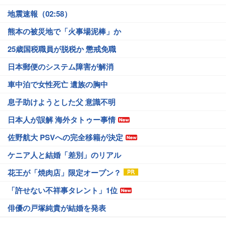
地震速報（02:58）
熊本の被災地で「火事場泥棒」か
25歳国税職員が脱税か 懲戒免職
日本郵便のシステム障害が解消
車中泊で女性死亡 遺族の胸中
息子助けようとした父 意識不明
日本人が誤解 海外タトゥー事情
佐野航大 PSVへの完全移籍が決定
ケニア人と結婚「差別」のリアル
花王が「焼肉店」限定オープン？
「許せない不祥事タレント」1位
俳優の戸塚純貴が結婚を発表