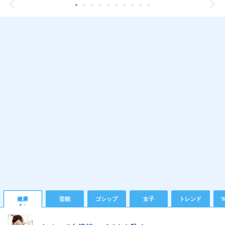
健康
芸能
ゴシップ
女子
トレンド
Y