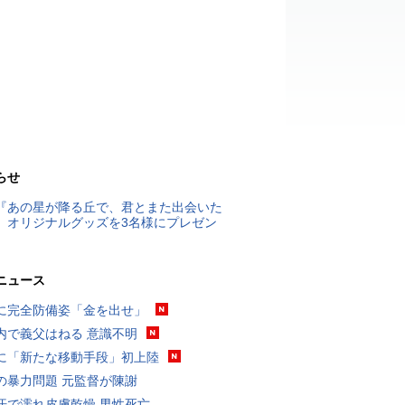
らせ
『あの星が降る丘で、君とまた出会いた
』オリジナルグッズを3名様にプレゼン
ニュース
に完全防備姿「金を出せ」
内で義父はねる 意識不明
に「新たな移動手段」初上陸
の暴力問題 元監督が陳謝
汗で濡れ皮膚乾燥 男性死亡