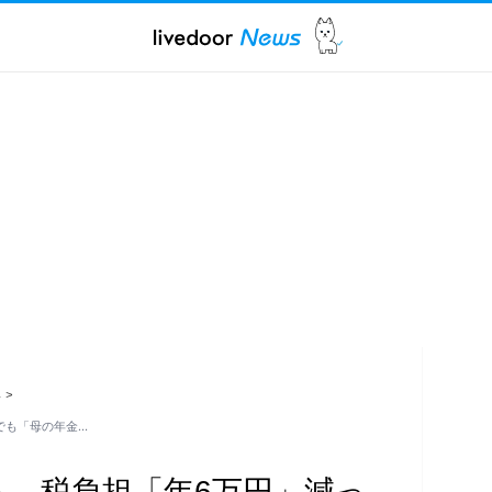
ス
>
でも「母の年金…
ら、税負担「年6万円」減っ