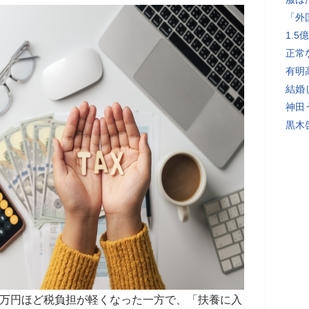
「外
1.
正常
有明
結婚
神田
黒木
6万円ほど税負担が軽くなった一方で、「扶養に入