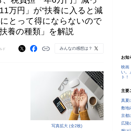
11万円」が“扶養に入ると減
親にとって得にならないので
「扶養の種類」を解説
みんなの感想は？
ルド
お知
映画
い。
ト！
主要
真夏
敷地
京都
広陵
写真拡大 (全2枚)
服は