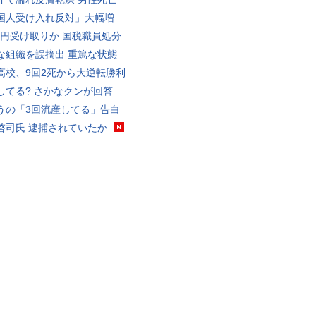
国人受け入れ反対」大幅増
5億円受け取りか 国税職員処分
な組織を誤摘出 重篤な状態
高校、9回2死から大逆転勝利
してる? さかなクンが回答
うの「3回流産してる」告白
啓司氏 逮捕されていたか