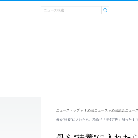
ニューストップ
IT 経済ニュース
経済総合ニュー
>
>
母を“扶養”に入れたら、税負担「年6万円」減った！ 
母を“扶養”に入れた