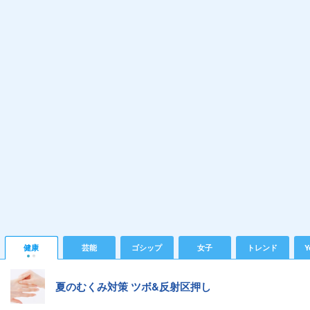
健康
芸能
ゴシップ
女子
トレンド
Y
夏のむくみ対策 ツボ&反射区押し