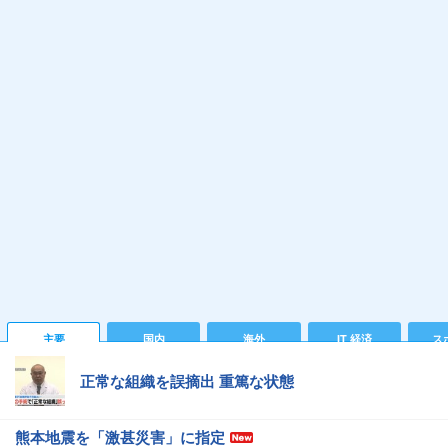
主要
国内
海外
IT 経済
ス
正常な組織を誤摘出 重篤な状態
熊本地震を「激甚災害」に指定