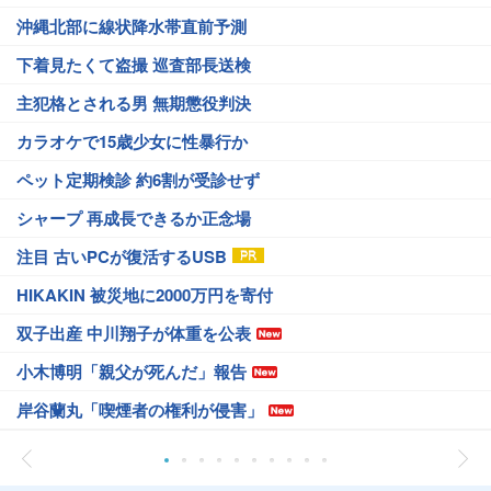
沖縄北部に線状降水帯直前予測
下着見たくて盗撮 巡査部長送検
主犯格とされる男 無期懲役判決
カラオケで15歳少女に性暴行か
ペット定期検診 約6割が受診せず
シャープ 再成長できるか正念場
注目 古いPCが復活するUSB
HIKAKIN 被災地に2000万円を寄付
双子出産 中川翔子が体重を公表
小木博明「親父が死んだ」報告
岸谷蘭丸「喫煙者の権利が侵害」