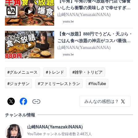
【牛角】牛角の食べ放題専門店で爆食
いしたら衝撃の美味しさで幸せすぎ
た！【大食い】
山崎NANA(YamazakiNANA)
youtu.be
【食べ放題】880円でうどん・天ぷら・
ごはん食べ放題の神店がコスパ最強す
ぎて大食いしたら満腹になった爆食
山崎NANA(YamazakiNANA)
女！【武蔵野うどん 小麦晴れ】
youtu.be
#グルメニュース
#トレンド
#雑学・トリビア
#ジョナサン
#ファミリーレストラン
#YouTube
みんなの感想は？
チャンネル情報
山崎NANA(YamazakiNANA)
YouTube チャンネル登録者数 2.48万人