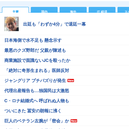
主要
国内
海外
IT 経済
ス
出廷も「わずか4分」で退廷一幕
日本海側で水不足も 懸念示す
最悪のクズ野郎だ 父親が陳述も
商業施設で面識ないJCを殴ったか
「絶対に奇形生まれる」医師反対
ジャングリア プチバズりが発生
代理出産報告も…独国民は大激怒
C・ロナ結婚式へ 呼ばれぬ人物も
ついにきた 冨安の朗報に沸く
巨人のベテラン左腕が「密会」か