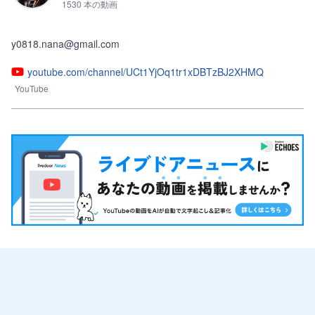
1530 本の動画
y0818.nana@gmail.com
youtube.com/channel/UCt1YjOq1tr1xDBTzBJ2XHMQ
YouTube