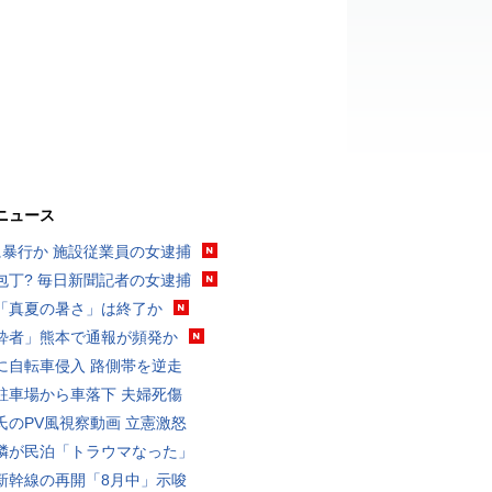
ニュース
に暴行か 施設従業員の女逮捕
包丁? 毎日新聞記者の女逮捕
「真夏の暑さ」は終了か
酔者」熊本で通報が頻発か
に自転車侵入 路側帯を逆走
駐車場から車落下 夫婦死傷
氏のPV風視察動画 立憲激怒
隣が民泊「トラウマなった」
新幹線の再開「8月中」示唆