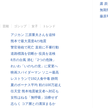
露 
無期
藤原
芸能
ゴシップ
女子
トレンド
アジカン 三原重夫さんを追悼
熊本で最大震度4の地震
警官発砲で死亡 直前に不審行動
道路標識を切断か 役員を送検
8月の台風 潜む「2つの危険」
れいわ「いのちの党」に変更へ
映画スパイダーマン ソニー最高
レストランで192人食中毒 静岡
夏のボーナス平均 初の100万超え
任天堂 熊本地震被災者へ対応も
女性はねる「無呼吸」治療せず
志らく コア層との溝深まるか