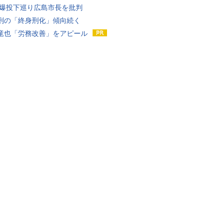
原爆投下巡り広島市長を批判
刑の「終身刑化」傾向続く
竜也「労務改善」をアピール