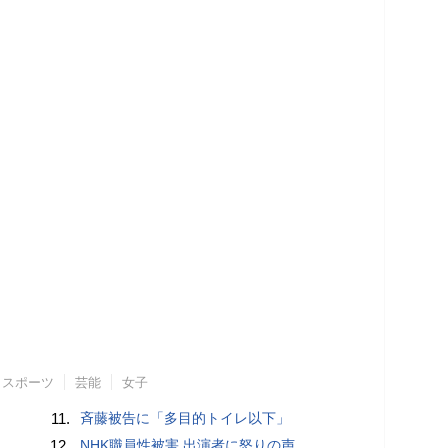
スポーツ
芸能
女子
11.
斉藤被告に「多目的トイレ以下」
12.
NHK職員性被害 出演者に怒りの声