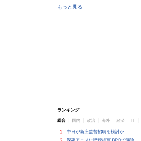
もっと見る
ランキング
総合
国内
政治
海外
経済
IT
1.
中日が新庄監督招聘を検討か
2.
深夜アニメに喫煙描写 BPOで議論