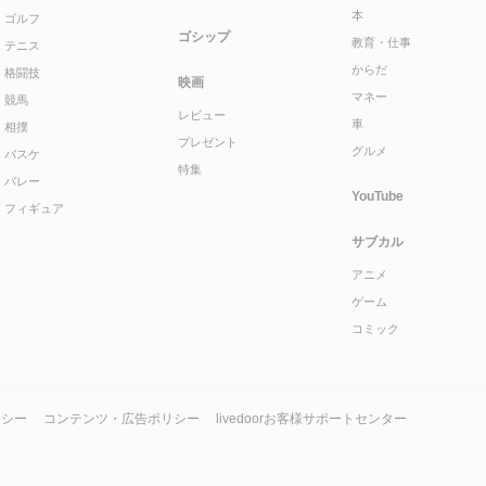
本
ゴルフ
ゴシップ
教育・仕事
テニス
からだ
格闘技
映画
マネー
競馬
レビュー
車
相撲
プレゼント
グルメ
バスケ
特集
バレー
YouTube
フィギュア
サブカル
アニメ
ゲーム
コミック
リシー
コンテンツ・広告ポリシー
livedoorお客様サポートセンター