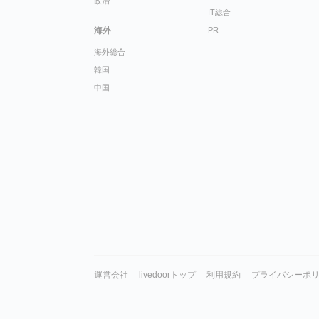
政治
IT総合
海外
PR
海外総合
韓国
中国
運営会社
livedoorトップ
利用規約
プライバシーポ