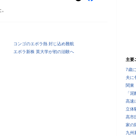
た。
コンゴのエボラ熱 封じ込め難航
エボラ新株 英大学が初の治験へ
主要
7歳
夫に
関東
「泥
高速
立体
高市
家の
九州