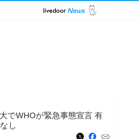
大でWHOが緊急事態宣言 有
薬なし