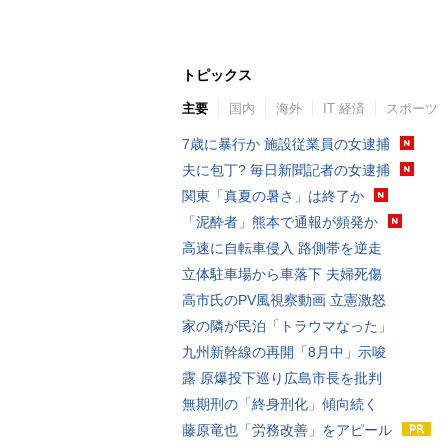
トピックス
主要
国内
海外
IT 経済
スポーツ
7歳に暴行か 施設従業員の女逮捕
夫に包丁? 毎日新聞記者の女逮捕
関東「真夏の暑さ」は終了か
「泥酔者」熊本で通報が頻発か
高速に自転車侵入 路側帯を逆走
立体駐車場から車落下 夫婦死傷
高市氏のPV風視察動画 立憲激怒
家の隣が民泊「トラウマなった」
九州新幹線の再開「8月中」示唆
露 原爆投下巡り広島市長を批判
無期刑の「終身刑化」傾向続く
藤原竜也「労務改善」をアピール