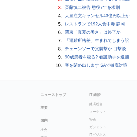
3.
斉藤慎二被告 懲役7年を求刑
4.
大量注文キャンセル43億円以上か
5.
レストランで192人食中毒 静岡
6.
関東「真夏の暑さ」は終了か
7.
「避難所格差」生まれてしまう訳
8.
チェーンソーで父襲撃か 目撃談
9.
90歳患者を殴る? 看護助手を逮捕
10.
客を閉め出します SAで徹底対策
ニューストップ
IT 経済
経済総合
主要
マーケット
Web
国内
ガジェット
社会
ITビジネス