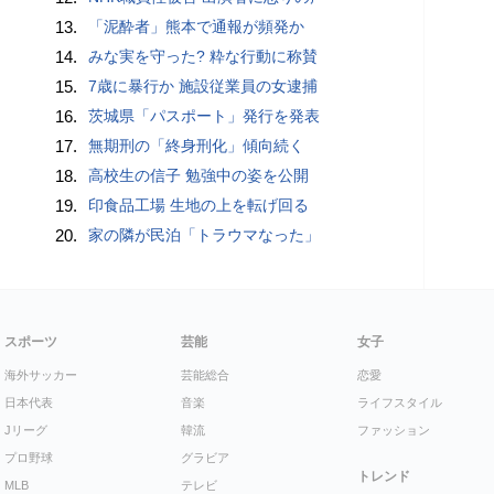
13.
「泥酔者」熊本で通報が頻発か
14.
みな実を守った? 粋な行動に称賛
15.
7歳に暴行か 施設従業員の女逮捕
16.
茨城県「パスポート」発行を発表
17.
無期刑の「終身刑化」傾向続く
18.
高校生の信子 勉強中の姿を公開
19.
印食品工場 生地の上を転げ回る
20.
家の隣が民泊「トラウマなった」
スポーツ
芸能
女子
海外サッカー
芸能総合
恋愛
日本代表
音楽
ライフスタイル
Jリーグ
韓流
ファッション
プロ野球
グラビア
トレンド
MLB
テレビ