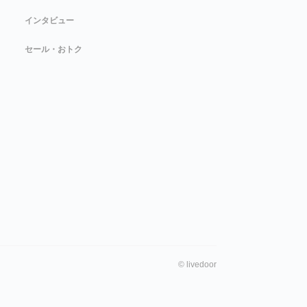
インタビュー
セール・おトク
©
livedoor