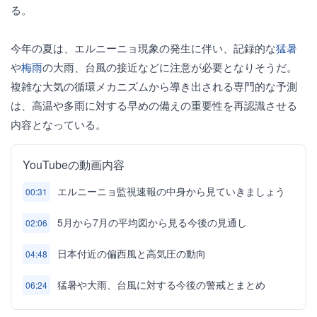
る。
今年の夏は、エルニーニョ現象の発生に伴い、記録的な
猛暑
や
梅雨
の大雨、台風の接近などに注意が必要となりそうだ。
複雑な大気の循環メカニズムから導き出される専門的な予測
は、高温や多雨に対する早めの備えの重要性を再認識させる
内容となっている。
YouTubeの動画内容
エルニーニョ監視速報の中身から見ていきましょう
00:31
5月から7月の平均図から見る今後の見通し
02:06
日本付近の偏西風と高気圧の動向
04:48
猛暑や大雨、台風に対する今後の警戒とまとめ
06:24