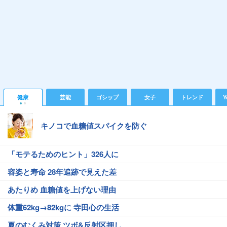
健康
芸能
ゴシップ
女子
トレンド
Y
キノコで血糖値スパイクを防ぐ
「モテるためのヒント」326人に
容姿と寿命 28年追跡で見えた差
あたりめ 血糖値を上げない理由
体重62kg→82kgに 寺田心の生活
夏のむくみ対策 ツボ&反射区押し