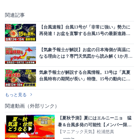
関連記事
【台風速報】台風13号が「非常に強い」勢力に
再発達！お盆を直撃する台風15号の最新進路
は？
【気象予報士が解説】お盆の日本海側が高温に
なる理由とは？専門天気図から読み解く1か月予
報
気象予報士が解説する台風情報。13号は「真夏
台風特有の期間が長い」特徴、15号の動向にも
注意
もっと見る
関連動画（外部リンク）
【夏秋予測】夏にはエルニーニョ 猛
暑＆台風多発の可能性【メンバー限
定】
【マニアック天気】松浦悠真
youtu.be