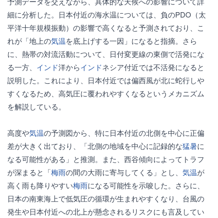
予測データを交えながら、具体的な天候への影響について詳
細に分析した。日本付近の海水温については、負のPDO（太
平洋十年規模振動）の影響で高くなると予測されており、こ
れが「地上の
気温
を底上げする一因」になると指摘。さら
に、熱帯の対流活動について、日付変更線の東側で活発にな
る一方、
インド
洋から
インド
ネシア付近では不活発になると
説明した。これにより、日本付近では偏西風が北に蛇行しや
すくなるため、高気圧に覆われやすくなるというメカニズム
を解説している。
高度や
気温
の予測図から、特に日本付近の北側を中心に正偏
差が大きく出ており、「北側の地域を中心に記録的な
猛暑
に
なる可能性がある」と推測。また、西谷傾向によってトラフ
が深まると「
梅雨
の間の大雨に寄与してくる」とし、
気温
が
高く雨も降りやすい
梅雨
になる可能性を示唆した。さらに、
日本の南東海上で低気圧の循環が生まれやすくなり、台風の
発生や日本付近への北上が懸念されるリスクにも言及してい