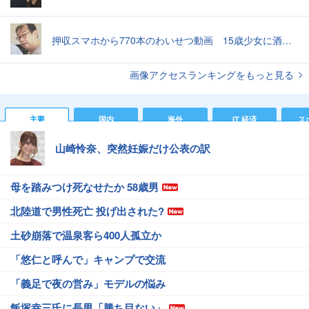
押収スマホから770本のわいせつ動画 15歳少女に酒と薬飲ませ性的暴行か 54歳男を再逮捕 「薬もありますよ」とSNSで誘い出し
画像アクセスランキングをもっと見る
主要
国内
海外
IT 経済
ス
山崎怜奈、突然妊娠だけ公表の訳
母を踏みつけ死なせたか 58歳男
北陸道で男性死亡 投げ出された?
土砂崩落で温泉客ら400人孤立か
「悠仁と呼んで」キャンプで交流
「義足で夜の営み」モデルの悩み
飯塚幸三氏に長男「勝ち目ない」