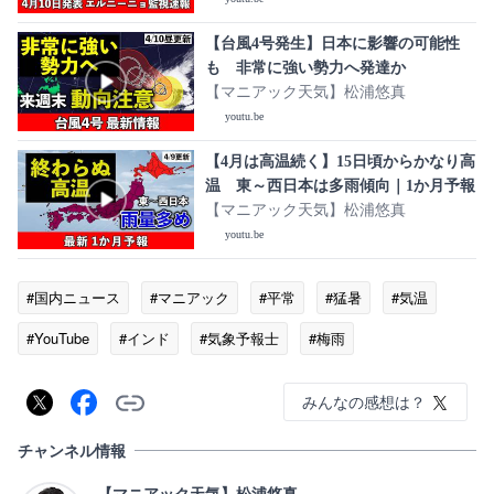
【台風4号発生】日本に影響の可能性
も 非常に強い勢力へ発達か
【マニアック天気】松浦悠真
youtu.be
【4月は高温続く】15日頃からかなり高
温 東～西日本は多雨傾向｜1か月予報
【マニアック天気】松浦悠真
youtu.be
#国内ニュース
#マニアック
#平常
#猛暑
#気温
#YouTube
#インド
#気象予報士
#梅雨
みんなの感想は？
チャンネル情報
【マニアック天気】松浦悠真