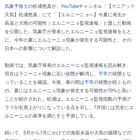
気象予報士
の松浦悠真が、
YouTube
チャンネル「【
マニアック
天気】松浦悠真」にて「【エルニーニョへ】今夏に発生か
高温と大雨の可能性｜エルニーニョ監視速報」と題した動画
を公開した。気象庁が発表したエルニーニョ監視速報をもと
に、今年の夏にエルニーニョ現象が発生する可能性と、その
日本への影響について解説した。
動画では、気象庁発表のエルニーニョ監視速報を読み解き、
現在はラニーニャ現象に近い状態が解消し、
平常
の状態とな
っていることを確認。今後、春の間は
平常
の状態が続くもの
の、夏にはエルニーニョ現象が発生する可能性が70%と高い
ことが紹介された。松浦は、エルニーニョ監視指数の予測グ
ラフが右肩上がりになっている点を示し、7月頃には完全にエ
ルニーニョの基準を満たすと予測している。
続いて、5月から7月にかけての海面水温や大気の循環などの