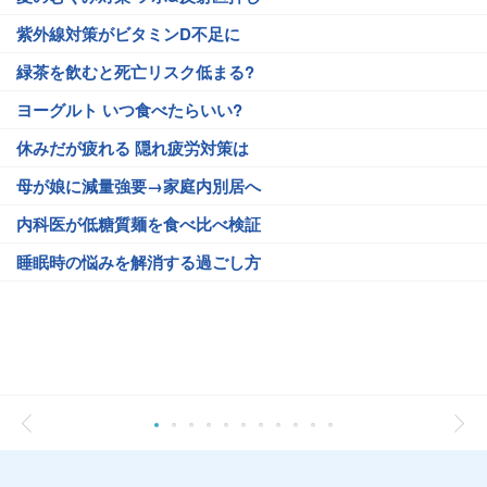
紫外線対策がビタミンD不足に
緑茶を飲むと死亡リスク低まる?
ヨーグルト いつ食べたらいい?
休みだが疲れる 隠れ疲労対策は
母が娘に減量強要→家庭内別居へ
内科医が低糖質麺を食べ比べ検証
睡眠時の悩みを解消する過ごし方