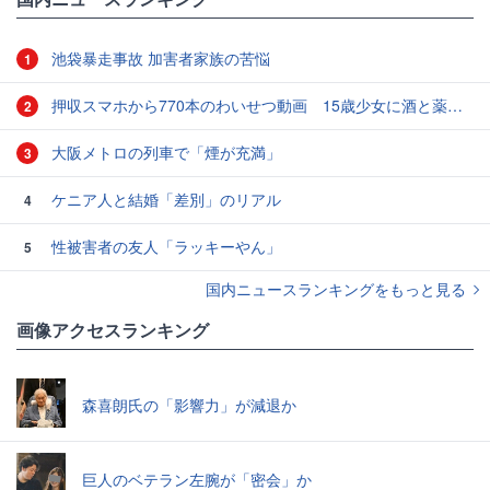
池袋暴走事故 加害者家族の苦悩
1
押収スマホから770本のわいせつ動画 15歳少女に酒と薬飲ませ性的暴行か 54歳男を再逮捕 「薬もありますよ」とSNSで誘い出し
2
大阪メトロの列車で「煙が充満」
3
ケニア人と結婚「差別」のリアル
4
性被害者の友人「ラッキーやん」
5
国内ニュースランキングをもっと見る
画像アクセスランキング
森喜朗氏の「影響力」が減退か
巨人のベテラン左腕が「密会」か