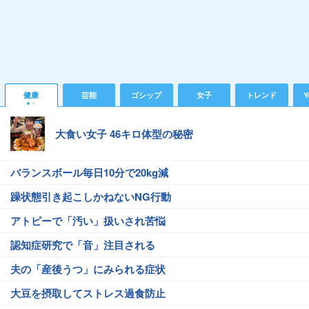
健康
芸能
ゴシップ
女子
トレンド
Y
大食い女子 46キロ体型の秘密
バランスボール毎日10分で20kg減
躁状態引き起こしかねないNG行動
アトピーで「汚い」扱いされ苦悩
認知症研究で「音」注目される
夫の「産後うつ」にみられる症状
大豆を摂取してストレス過食防止