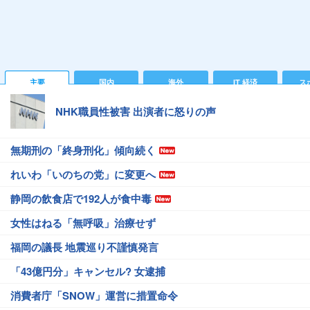
主要
国内
海外
IT 経済
ス
NHK職員性被害 出演者に怒りの声
無期刑の「終身刑化」傾向続く
れいわ「いのちの党」に変更へ
静岡の飲食店で192人が食中毒
女性はねる「無呼吸」治療せず
福岡の議長 地震巡り不謹慎発言
「43億円分」キャンセル? 女逮捕
消費者庁「SNOW」運営に措置命令