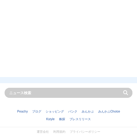
Peachy
ブログ
ショッピング
バンク
みんかぶ
みんかぶChoice
Kstyle
株探
プレスリリース
運営会社
利用規約
プライバシーポリシー