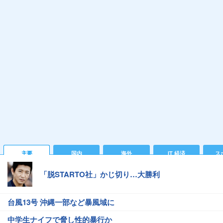
主要
国内
海外
IT 経済
ス
「脱STARTO社」かじ切り…大勝利
台風13号 沖縄一部など暴風域に
中学生ナイフで脅し性的暴行か