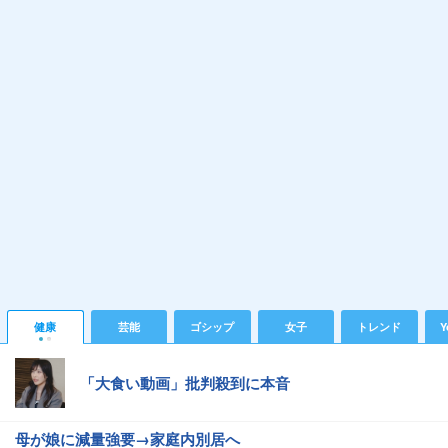
健康
芸能
ゴシップ
女子
トレンド
Y
「大食い動画」批判殺到に本音
母が娘に減量強要→家庭内別居へ