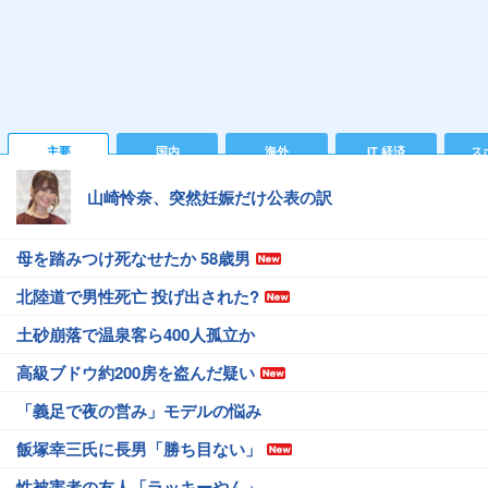
主要
国内
海外
IT 経済
ス
山崎怜奈、突然妊娠だけ公表の訳
母を踏みつけ死なせたか 58歳男
北陸道で男性死亡 投げ出された?
土砂崩落で温泉客ら400人孤立か
高級ブドウ約200房を盗んだ疑い
「義足で夜の営み」モデルの悩み
飯塚幸三氏に長男「勝ち目ない」
性被害者の友人「ラッキーやん」