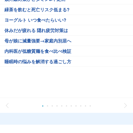
緑茶を飲むと死亡リスク低まる?
ヨーグルト いつ食べたらいい?
休みだが疲れる 隠れ疲労対策は
母が娘に減量強要→家庭内別居へ
内科医が低糖質麺を食べ比べ検証
睡眠時の悩みを解消する過ごし方