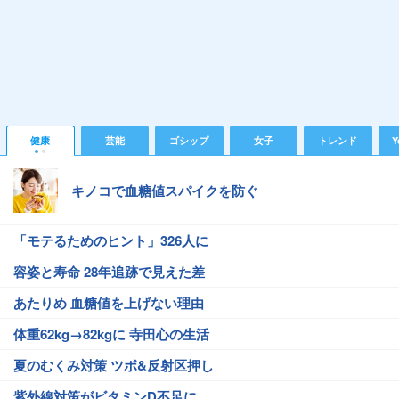
健康
芸能
ゴシップ
女子
トレンド
Y
キノコで血糖値スパイクを防ぐ
「モテるためのヒント」326人に
容姿と寿命 28年追跡で見えた差
あたりめ 血糖値を上げない理由
体重62kg→82kgに 寺田心の生活
夏のむくみ対策 ツボ&反射区押し
紫外線対策がビタミンD不足に