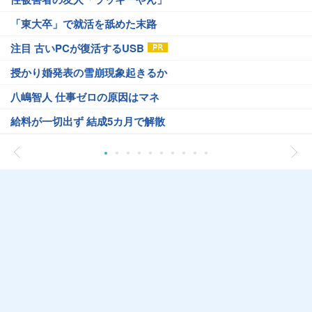
「東大卒」で就活を舐めた末路
注目 古いPCが復活するUSB
授かり婚発表の雪崩現象起きるか
八嶋智人 仕事ゼロの原因はマネ
給料が一切出ず 結成5カ月で解散