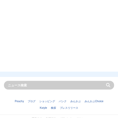
Peachy
ブログ
ショッピング
バンク
みんかぶ
みんかぶChoice
Kstyle
株探
プレスリリース