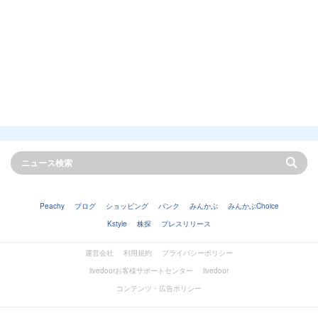
Peachy
ブログ
ショッピング
バンク
みんかぶ
みんかぶChoice
Kstyle
株探
プレスリリース
運営会社
利用規約
プライバシーポリシー
livedoorお客様サポートセンター
livedoor
コンテンツ・広告ポリシー