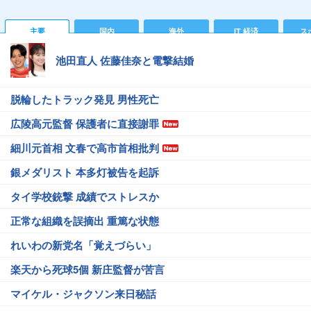
主要
国内
海外
IT 経済
ス
池田直人 佐藤佳奈と電撃結婚
脱輪したトラック発見 男性死亡
広陵高元監督 保護者に直接謝罪
細川元首相 文春で高市首相批判
銀メダリスト 本多灯被告を起訴
タイ学校銃撃 成績でストレスか
正常な組織を誤摘出 重篤な状態
れいわの新党名「覚えづらい」
楽天から死球5個 新庄監督が苦言
マイケル・ジャクソン来日秘話