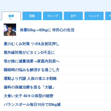
健康
芸能
ゴシップ
女子
トレンド
Y
体重62kg→82kgに 寺田心の生活
夏のむくみ対策 ツボ&反射区押し
紫外線対策がビタミンD不足に
母が娘に減量強要→家庭内別居へ
睡眠時の悩みを解消する過ごし方
運動より代謝 人体の省エネ戦略
歯科の保健治療を巡る「大嘘」
大食い女子 46キロ体型の秘密
バランスボール毎日10分で20kg減