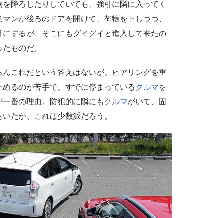
物を降ろしたりしていても、強引に隣に入ってく
業マンが後ろのドアを開けて、荷物を下しつつ、
目にするが、そこにもグイグイと進入して来たの
ったものだ。
んこれだという答えはないが、ヒアリングを重
止めるのが苦手で、すでに停まっている
クルマ
を
が一番の理由。防犯的に隣にも
クルマ
がいて、固
もいたが、これは少数派だろう。