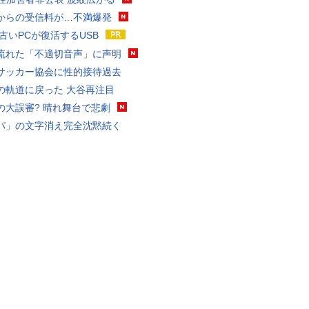
からの受信料が…不満爆発
 古いPCが復活するUSB
流れた「不適切音声」に声明
サッカー協会に性的接待過去
の軌道に戻った 大谷再注目
の大誤審? 晴れ舞台で悲劇
パ」の文字消え完全沈黙続く