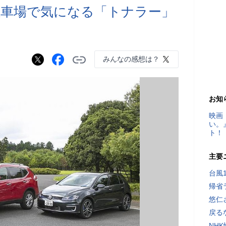
駐車場で気になる「トナラー」
みんなの感想は？
お知
映画
い。
ト！
主要
台風
帰省
悠仁
戻る
NH