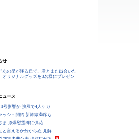
らせ
『あの星が降る丘で、君とまた出会いた
』オリジナルグッズを3名様にプレゼン
ニュース
13号影響か 強風で4人ケガ
ラッシュ開始 新幹線満席も
さま 原爆慰霊碑に供花
なと言えるか分からぬ 見解
K性加害者非公表 波紋広がる