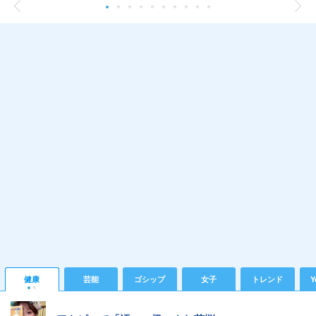
健康
芸能
ゴシップ
女子
トレンド
Y