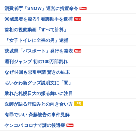
消費者庁「SNOW」運営に措置命令
90歳患者を殴る? 看護助手を逮捕
首相の視察動画「すべて計算」
「女子トイレに全裸の男」逮捕
茨城県「パスポート」発行を発表
週刊ジャンプ 初の100万部割れ
なぜ14回も忌引申請 驚きの結末
ちいかわ新グッズ説明文に「闇」
敗れた札幌日大の振る舞いに注目
医師が語る汗悩みとの向き合い方
有罪でいい 斉藤被告の事件見解
ケンコバ コロナで謎の後遺症