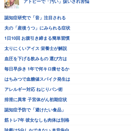
アトピーで「汚い」扱いされ苦悩
認知症研究で「音」注目される
夫の「産後うつ」にみられる症状
1日10回 お腹引き締まる簡単習慣
太りにくいアイス 栄養士が解説
血圧を下げる飲みもの 選び方は
毎日早歩き 1年で何キロ痩せるか
はちみつで血糖値スパイク発生は
アレルギー対応 ねじりパン術
排泄に異常 子宮体がん初期症状
認知症予防で「避けたい食品」
筋トレ7年 彼女なしも肉体は別格
診察は5分しかできない 本音告白