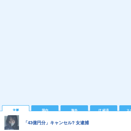
主要
国内
海外
IT 経済
ス
「43億円分」キャンセル? 女逮捕