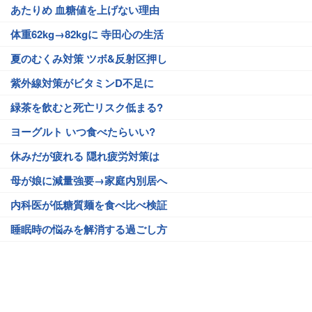
あたりめ 血糖値を上げない理由
体重62kg→82kgに 寺田心の生活
夏のむくみ対策 ツボ&反射区押し
紫外線対策がビタミンD不足に
緑茶を飲むと死亡リスク低まる?
ヨーグルト いつ食べたらいい?
休みだが疲れる 隠れ疲労対策は
母が娘に減量強要→家庭内別居へ
内科医が低糖質麺を食べ比べ検証
睡眠時の悩みを解消する過ごし方