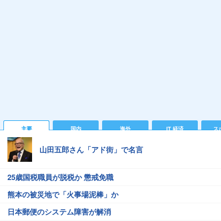
主要
国内
海外
IT 経済
ス
山田五郎さん「アド街」で名言
25歳国税職員が脱税か 懲戒免職
熊本の被災地で「火事場泥棒」か
日本郵便のシステム障害が解消