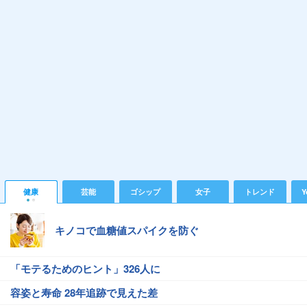
健康
芸能
ゴシップ
女子
トレンド
Y
キノコで血糖値スパイクを防ぐ
「モテるためのヒント」326人に
容姿と寿命 28年追跡で見えた差