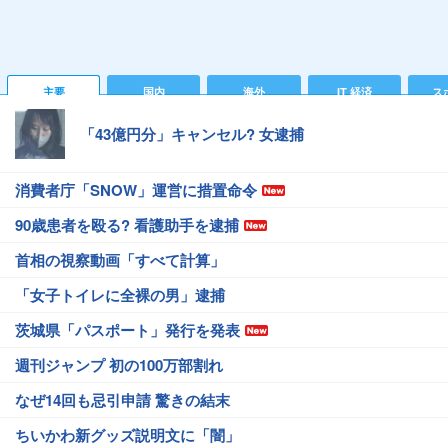
主要
国内
海外
IT 経済
ス
「43億円分」キャンセル? 女逮捕
消費者庁「SNOW」運営に措置命令
90歳患者を殴る? 看護助手を逮捕
首相の視察動画「すべて計算」
「女子トイレに全裸の男」逮捕
茨城県「パスポート」発行を発表
週刊ジャンプ 初の100万部割れ
なぜ14回も忌引申請 驚きの結末
ちいかわ新グッズ説明文に「闇」