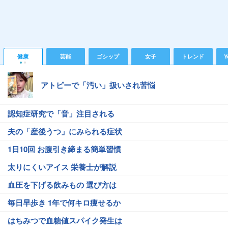
健康
芸能
ゴシップ
女子
トレンド
Y
アトピーで「汚い」扱いされ苦悩
認知症研究で「音」注目される
夫の「産後うつ」にみられる症状
1日10回 お腹引き締まる簡単習慣
太りにくいアイス 栄養士が解説
血圧を下げる飲みもの 選び方は
毎日早歩き 1年で何キロ痩せるか
はちみつで血糖値スパイク発生は