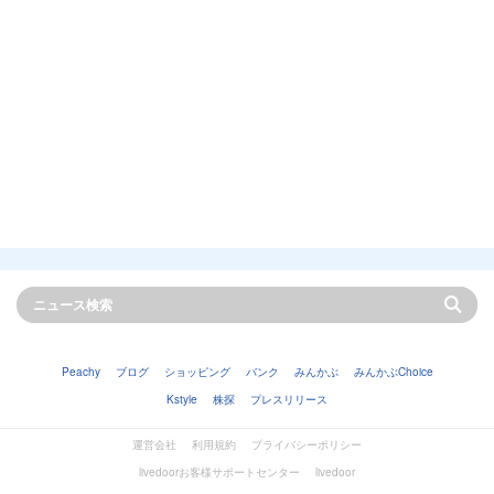
Peachy
ブログ
ショッピング
バンク
みんかぶ
みんかぶChoice
Kstyle
株探
プレスリリース
運営会社
利用規約
プライバシーポリシー
livedoorお客様サポートセンター
livedoor